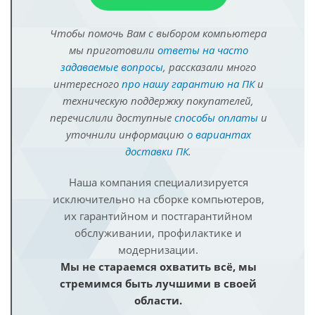
Чтобы помочь Вам с выбором компьютера
мы приготовили
ответы на часто
задаваемые вопросы
, рассказали много
интересного
про нашу гарантию на ПК
и
техническую поддержку покупателей,
перечислили доступные
способы оплаты
и
уточнили информацию
о вариантах
доставки ПК
.
Наша компания специализируется
исключительно на сборке компьютеров,
их гарантийном и постгарантийном
обслуживании, профилактике и
модернизации.
Мы не стараемся охватить всё, мы
стремимся быть лучшими в своей
области.