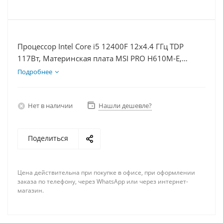
Процессор Intel Core i5 12400F 12x4.4 ГГц TDP
117Вт, Материнская плата MSI PRO H610M-E,
Видеокарта RTX 5080 16Гб, Память DDR4 64Gb,
Подробнее
Диски SSD 1000Гб + HDD 1Тб, БП 850Вт
Нет в наличии
Нашли дешевле?
Поделиться
Цена действительна при покупке в офисе, при оформлении
заказа по телефону, через WhatsApp или через интернет-
магазин.