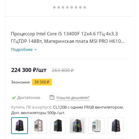
Процессор Intel Core i5 13400F 12x4.6 ГГц 4x3.3
ГГцTDP 148Вт, Материнская плата MSI PRO H610M-
E, Видеокарта RTX 5080 16Гб, Память DDR4 32Gb,
Подробнее
Диски SSD 1000Гб + HDD 1Тб, БП 850Вт
224 300
₽
/шт
263 800
₽
Экономия
39 500
₽
Достаточно
Нашли дешевле?
Купить ПК в корпусе:
CL120B c одним FRGB вентилятором.
Доп. вентиляторы 500р./шт.