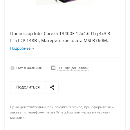
Процессор Intel Core i5 13400F 12x4.6 ГГц 4x3.3
ГГцTDP 148Вт, Материнская плата MSI B760M
BOMBER WIFI D5, Видеокарта RTX 5070Ti 16Гб,
Подробнее
Память DDR5 16Gb, Диски SSD 500Гб + HDD 2Тб,
БП 750Вт
Нет в наличии
Нашли дешевле?
Поделиться
Цена действительна при покупке в офисе, при оформлении
заказа по телефону, через WhatsApp или через интернет-
магазин.