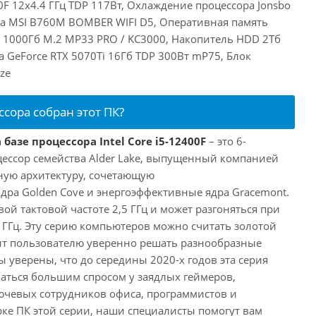
00F 12x4.4 ГГц TDP 117Вт, Охлаждение процессора Jonsbo
та MSI B760M BOMBER WIFI D5, Оперативная память
 1000Гб M.2 MP33 PRO / KC3000, Накопитель HDD 2Тб
a GeForce RTX 5070Ti 16Гб TDP 300Вт mP75, Блок
ze
ссора собран этот ПК?
базе процессора Intel Core i5-12400F
– это 6-
ессор семейства Alder Lake, выпущенный компанией
дную архитектуру, сочетающую
ра Golden Cove и энергоэффективные ядра Gracemont.
вой тактовой частоте 2,5 ГГц и может разгоняться при
 ГГц. Эту серию компьютеров можно считать золотой
ит пользователю уверенно решать разнообразные
 уверены, что до середины 2020-х годов эта серия
аться большим спросом у заядлых геймеров,
ючевых сотрудников офиса, программистов и
ке ПК этой серии, наши специалисты помогут вам