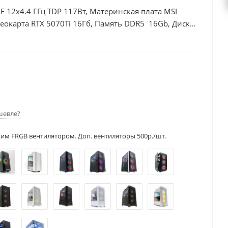
0F 12x4.4 ГГц TDP 117Вт, Материнская плата MSI
окарта RTX 5070Ti 16Гб, Память DDR5 16Gb, Диски
50Вт
шевле?
ним FRGB вентилятором. Доп. вентиляторы 500р./шт.