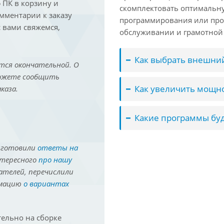
ПК в корзину и
скомплектовать оптимальн
омментарии к заказу
программирования или про
 вами свяжемся,
обслуживании и грамотной 
Как выбрать внешний
тся окончательной. О
можете сообщить
Как увеличить мощно
каза.
Какие программы буд
иготовили
ответы на
нтересного
про нашу
ателей, перечислили
рмацию
о вариантах
ельно на сборке