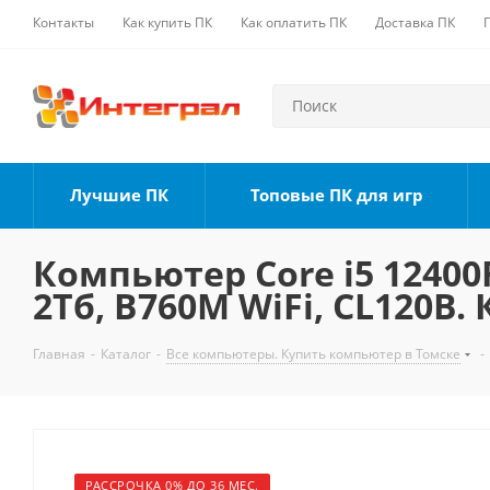
Контакты
Как купить ПК
Как оплатить ПК
Доставка ПК
Лучшие ПК
Топовые ПК для игр
Компьютер Core i5 12400F
2Тб, B760M WiFi, CL120B.
Главная
-
Каталог
-
Все компьютеры. Купить компьютер в Томске
-
РАССРОЧКА 0% ДО 36 МЕС.