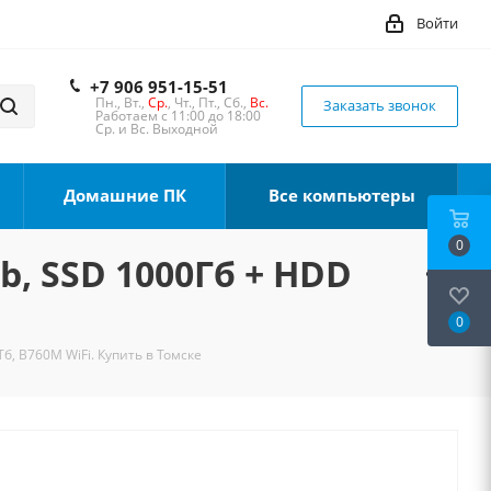
Войти
+7 906 951-15-51
Пн., Вт.,
Ср.
, Чт., Пт., Сб.,
Вс.
Заказать звонок
Работаем с 11:00 до 18:00
Ср. и Вс. Выходной
Домашние ПК
Все компьютеры
0
b, SSD 1000Гб + HDD
0
б, B760M WiFi. Купить в Томске