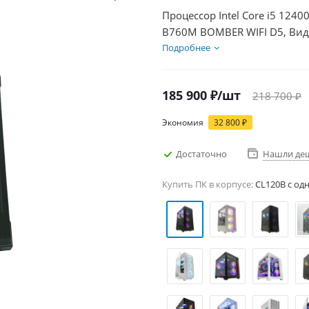
Процессор Intel Core i5 1240
B760M BOMBER WIFI D5, Виде
SSD 1000Гб + HDD 2Тб, БП 7
Подробнее
185 900
₽
/шт
218 700
₽
Экономия
32 800
₽
Достаточно
Нашли де
Купить ПК в корпусе:
CL120B c од