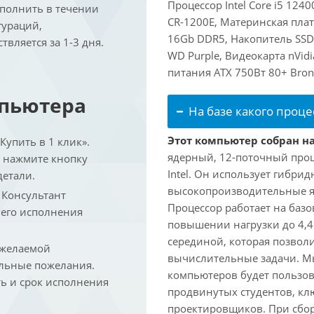
Процессор Intel Core i5 124
ыполнить в течении
CR-1200E, Материнская пла
гураций,
16Gb DDR5, Накопитель SSD
вляется за 1-3 дня.
WD Purple, Видеокарта nVidi
питания ATX 750Вт 80+ Bron
мпьютера
На базе какого проце
Этот компьютер собран на 
упить в 1 клик».
ядерный, 12-поточный проц
и нажмите кнопку
Intel. Он использует гибри
детали.
высокопроизводительные яд
. Консультант
Процессор работает на базо
 его исполнения
повышении нагрузки до 4,4
серединой, которая позвол
 желаемой
вычислительные задачи. Мы
льные пожелания.
компьютеров будет пользов
ть и срок исполнения
продвинутых студентов, кл
проектировщиков. При сбор