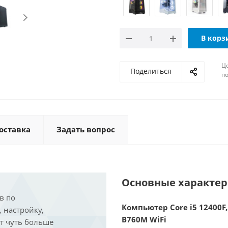
В корз
Ц
Поделиться
по
оставка
Задать вопрос
Основные характе
в по
Компьютер Core i5 12400F,
, настройку,
B760M WiFi
ит чуть больше