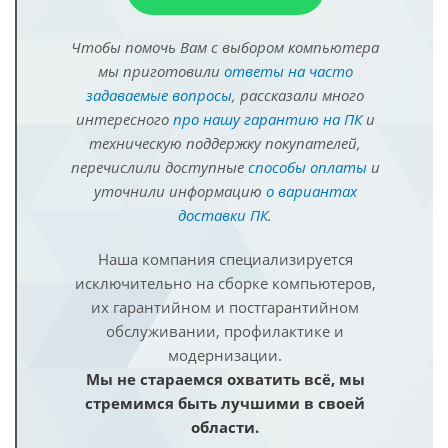
Чтобы помочь Вам с выбором компьютера
мы приготовили
ответы на часто
задаваемые вопросы
, рассказали много
интересного
про нашу гарантию на ПК
и
техническую поддержку покупателей,
перечислили доступные
способы оплаты
и
уточнили информацию
о вариантах
доставки ПК
.
Наша компания специализируется
исключительно на сборке компьютеров,
их гарантийном и постгарантийном
обслуживании, профилактике и
модернизации.
Мы не стараемся охватить всё, мы
стремимся быть лучшими в своей
области.