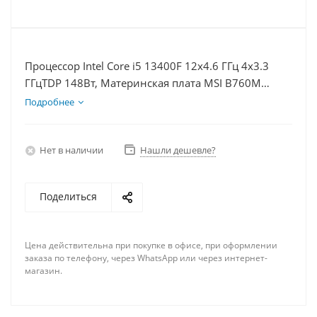
Процессор Intel Core i5 13400F 12x4.6 ГГц 4x3.3
ГГцTDP 148Вт, Материнская плата MSI B760M
BOMBER WIFI D5, Видеокарта RTX 5080 16Гб,
Подробнее
Память DDR5 32Gb, Диски SSD 500Гб + HDD 1Тб,
БП 850Вт
Нет в наличии
Нашли дешевле?
Поделиться
Цена действительна при покупке в офисе, при оформлении
заказа по телефону, через WhatsApp или через интернет-
магазин.