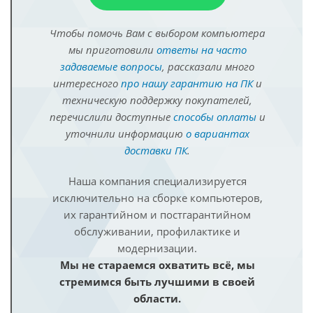
Чтобы помочь Вам с выбором компьютера
мы приготовили
ответы на часто
задаваемые вопросы
, рассказали много
интересного
про нашу гарантию на ПК
и
техническую поддержку покупателей,
перечислили доступные
способы оплаты
и
уточнили информацию
о вариантах
доставки ПК
.
Наша компания специализируется
исключительно на сборке компьютеров,
их гарантийном и постгарантийном
обслуживании, профилактике и
модернизации.
Мы не стараемся охватить всё, мы
стремимся быть лучшими в своей
области.