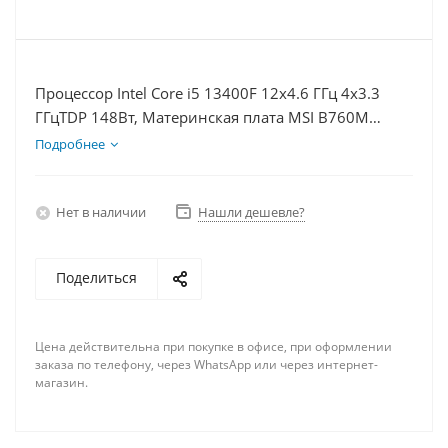
Процессор Intel Core i5 13400F 12x4.6 ГГц 4x3.3
ГГцTDP 148Вт, Материнская плата MSI B760M
BOMBER WIFI D5, Видеокарта RTX 5080 16Гб,
Подробнее
Память DDR5 32Gb, Диски SSD 500Гб + HDD 2Тб,
БП 850Вт
Нет в наличии
Нашли дешевле?
Поделиться
Цена действительна при покупке в офисе, при оформлении
заказа по телефону, через WhatsApp или через интернет-
магазин.