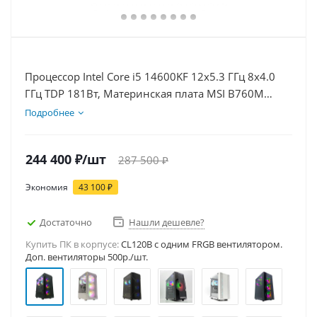
Процессор Intel Core i5 14600KF 12x5.3 ГГц 8x4.0
ГГц TDP 181Вт, Материнская плата MSI B760M
BOMBER WIFI D5, Видеокарта RTX 5070Ti 16Гб,
Подробнее
Память DDR5 64Gb, Диски SSD 500Гб, БП 750Вт
244 400
₽
/шт
287 500
₽
Экономия
43 100
₽
Достаточно
Нашли дешевле?
Купить ПК в корпусе:
CL120B c одним FRGB вентилятором.
Доп. вентиляторы 500р./шт.