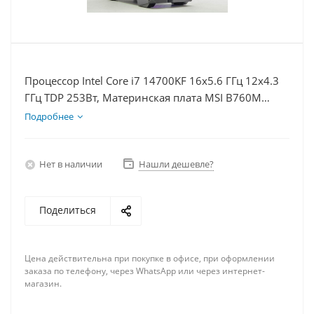
Процессор Intel Core i7 14700KF 16x5.6 ГГц 12x4.3
ГГц TDP 253Вт, Материнская плата MSI B760M
BOMBER WIFI D5, Видеокарта RTX 5070Ti 16Гб,
Подробнее
Память DDR5 16Gb, Диски SSD 500Гб + HDD 2Тб,
БП 750Вт
Нет в наличии
Нашли дешевле?
Поделиться
Цена действительна при покупке в офисе, при оформлении
заказа по телефону, через WhatsApp или через интернет-
магазин.