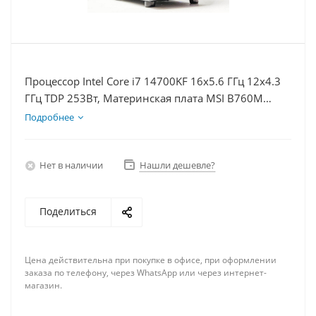
Процессор Intel Core i7 14700KF 16x5.6 ГГц 12x4.3
ГГц TDP 253Вт, Материнская плата MSI B760M
BOMBER WIFI D5, Видеокарта RTX 5080 16Гб,
Подробнее
Память DDR5 32Gb, Диски SSD 500Гб + HDD 2Тб,
БП 850Вт
Нет в наличии
Нашли дешевле?
Поделиться
Цена действительна при покупке в офисе, при оформлении
заказа по телефону, через WhatsApp или через интернет-
магазин.