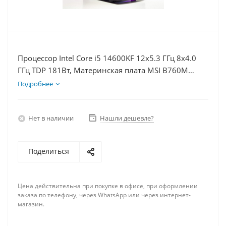
Процессор Intel Core i5 14600KF 12x5.3 ГГц 8x4.0
ГГц TDP 181Вт, Материнская плата MSI B760M
BOMBER WIFI D5, Видеокарта RTX 5080 16Гб,
Подробнее
Память DDR5 32Gb, Диски SSD 500Гб + HDD 1Тб,
БП 850Вт
Нет в наличии
Нашли дешевле?
Поделиться
Цена действительна при покупке в офисе, при оформлении
заказа по телефону, через WhatsApp или через интернет-
магазин.