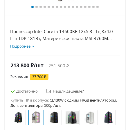
Процессор Intel Core i5 14600KF 12x5.3 ГГц 8x4.0
ГГц TDP 181Вт, Материнская плата MSI B760M
BOMBER WIFI D5, Видеокарта RTX 5080 16Гб,
Подробнее
Память DDR5 16Gb, Диски SSD 500Гб, БП 850Вт
213 800
₽
/шт
251 500
₽
Экономия
37 700
₽
Достаточно
Нашли дешевле?
Купить ПК в корпусе:
CL130W c одним FRGB вентилятором.
Доп. вентиляторы 500р./шт.