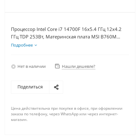
Процессор Intel Core i7 14700F 16x5.4 ГГц 12x4.2
ГГц TDP 253Вт, Материнская плата MSI B760M
BOMBER WIFI D5, Видеокарта RTX 5080 16Гб,
Подробнее
Память DDR5 64Gb, Диски SSD 500Гб + HDD 1Тб,
БП 850Вт
Нет в наличии
Нашли дешевле?
Поделиться
Цена действительна при покупке в офисе, при оформлении
заказа по телефону, через WhatsApp или через интернет-
магазин.