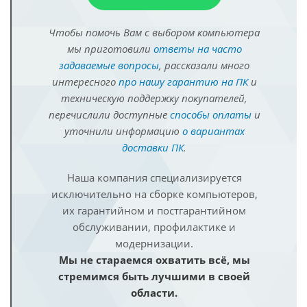
Чтобы помочь Вам с выбором компьютера
мы приготовили
ответы на часто
задаваемые вопросы
, рассказали много
интересного
про нашу гарантию на ПК
и
техническую поддержку покупателей,
перечислили доступные
способы оплаты
и
уточнили информацию
о вариантах
доставки ПК
.
Наша компания специализируется
исключительно на сборке компьютеров,
их гарантийном и постгарантийном
обслуживании, профилактике и
модернизации.
Мы не стараемся охватить всё, мы
стремимся быть лучшими в своей
области.