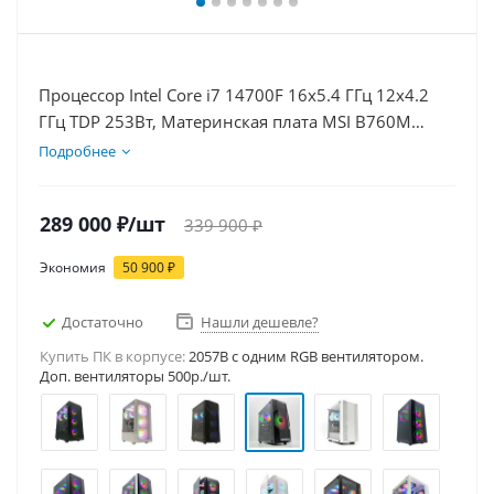
Процессор Intel Core i7 14700F 16x5.4 ГГц 12x4.2
ГГц TDP 253Вт, Материнская плата MSI B760M
BOMBER WIFI D5, Видеокарта RTX 5080 16Гб,
Подробнее
Память DDR5 64Gb, Диски SSD 500Гб, БП 850Вт
289 000
₽
/шт
339 900
₽
Экономия
50 900
₽
Достаточно
Нашли дешевле?
Купить ПК в корпусе:
2057B c одним RGB вентилятором.
Доп. вентиляторы 500р./шт.