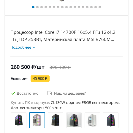
Процессор Intel Core i7 14700F 16x5.4 ГГц 12x4.2
ГГц TDP 253Вт, Материнская плата MSI B760M
BOMBER WIFI D5, Видеокарта RTX 5080 16Гб,
Подробнее
Память DDR5 32Gb, Диски SSD 1000Гб + HDD 2Тб,
БП 850Вт
260 500
₽
/шт
306 400
₽
Экономия
45 900
₽
Достаточно
Нашли дешевле?
Купить ПК в корпусе:
CL130W c одним FRGB вентилятором.
Доп. вентиляторы 500р./шт.