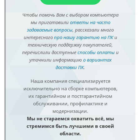
Чтобы помочь Вам с выбором компьютера
мы приготовили
ответы на часто
задаваемые вопросы
, рассказали много
интересного
про нашу гарантию на ПК
и
техническую поддержку покупателей,
перечислили доступные
способы оплаты
и
уточнили информацию
о вариантах
доставки ПК
.
Наша компания специализируется
исключительно на сборке компьютеров,
их гарантийном и постгарантийном
обслуживании, профилактике и
модернизации.
Мы не стараемся охватить всё, мы
стремимся быть лучшими в своей
области.