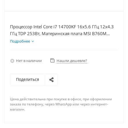
Процессор Intel Core i7 14700KF 16x5.6 ГГц 12x4.3
ГГц TDP 253Вт, Материнская плата MSI B760M
BOMBER WIFI D5, Видеокарта RTX 5080 16Гб,
Подробнее
Память DDR5 16Gb, Диски SSD 1000Гб, БП 850Вт
Нет в наличии
Нашли дешевле?
Поделиться
Цена действительна при покупке в офисе, при оформлении
заказа по телефону, через WhatsApp или через интернет-
магазин.