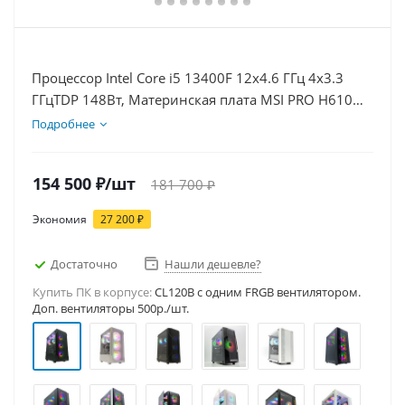
Процессор Intel Core i5 13400F 12x4.6 ГГц 4x3.3
ГГцTDP 148Вт, Материнская плата MSI PRO H610M-
E, Видеокарта RTX 5070Ti 16Гб, Память
Подробнее
DDR4 16Gb, Диски SSD 500Гб, БП 750Вт
154 500
₽
/шт
181 700
₽
Экономия
27 200
₽
Достаточно
Нашли дешевле?
Купить ПК в корпусе:
CL120B c одним FRGB вентилятором.
Доп. вентиляторы 500р./шт.