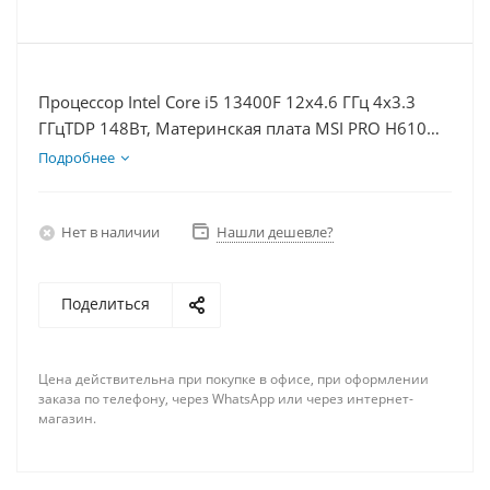
Процессор Intel Core i5 13400F 12x4.6 ГГц 4x3.3
ГГцTDP 148Вт, Материнская плата MSI PRO H610M-
E, Видеокарта RTX 5070Ti 16Гб, Память
Подробнее
DDR4 64Gb, Диски SSD 1000Гб, БП 750Вт
Нет в наличии
Нашли дешевле?
Поделиться
Цена действительна при покупке в офисе, при оформлении
заказа по телефону, через WhatsApp или через интернет-
магазин.