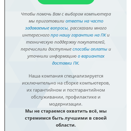
Чтобы помочь Вам с выбором компьютера
мы приготовили
ответы на часто
задаваемые вопросы
, рассказали много
интересного
про нашу гарантию на ПК
и
техническую поддержку покупателей,
перечислили доступные
способы оплаты
и
уточнили информацию
о вариантах
доставки ПК
.
Наша компания специализируется
исключительно на сборке компьютеров,
их гарантийном и постгарантийном
обслуживании, профилактике и
модернизации.
Мы не стараемся охватить всё, мы
стремимся быть лучшими в своей
области.