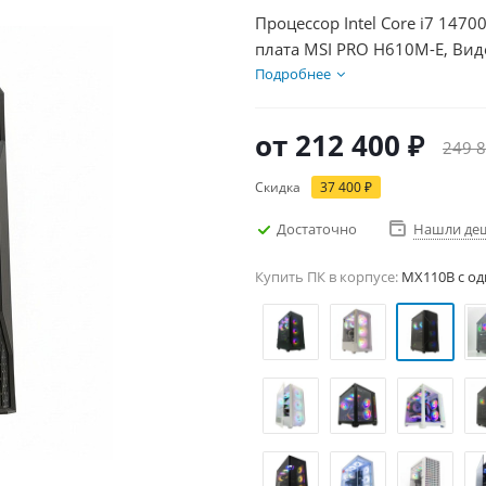
Процессор Intel Core i7 1470
плата MSI PRO H610M-E, Вид
SSD 1000Гб + HDD 2Тб, БП 7
Подробнее
от
212 400 ₽
249 8
Скидка
37 400 ₽
Достаточно
Нашли де
Купить ПК в корпусе:
MX110B c од