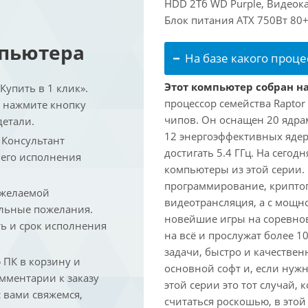
HDD 2Тб WD Purple, Видеока
Блок питания ATX 750Вт 80+
мпьютера
На базе какого проце
Этот компьютер собран на
упить в 1 клик».
процессор семейства Raptor
и нажмите кнопку
чипов. Он оснащен 20 ядра
детали.
12 энергоэффективных ядер
. Консультант
достигать 5.4 ГГц. На сегод
 его исполнения
компьютеры из этой серии.
программирование, криптог
 желаемой
видеотрансляция, а с мощ
льные пожелания.
новейшие игры на соревно
ть и срок исполнения
на всё и прослужат более 
задачи, быстро и качествен
ПК в корзину и
основной софт и, если нужн
омментарии к заказу
этой серии это тот случай,
 вами свяжемся,
считаться роскошью, в это