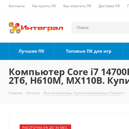
Контакты
Как купить ПК
Как оплатить ПК
Доставка ПК
Лучшие ПК
Топовые ПК для игр
Компьютер Core i7 14700F
2Тб, H610M, MX110B. Куп
Главная
-
Каталог
-
Все компьютеры. Купить компьютер в Томске
-
РАССРОЧКА 0% ДО 36 МЕС.