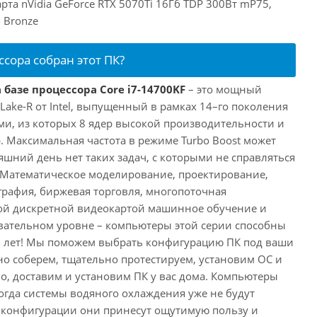
рта nVidia GeForce RTX 5070Ti 16Гб TDP 300Вт mP75,
 Bronze
ссора собран этот ПК?
 базе процессора Core i7-14700KF
– это мощный
 Lake-R от Intel, выпущенный в рамках 14–го поколения
ми, из которых 8 ядер высокой производительности и
. Максимальная частота в режиме Turbo Boost может
няшний день нет таких задач, с которыми не справляться
 Математическое моделирование, проектирование,
рафия, биржевая торговля, многопоточная
ной дискретной видеокартой машинное обучение и
вательном уровне – компьютеры этой серии способны
10 лет! Мы поможем выбрать конфигурацию ПК под ваши
но соберем, тщательно протестируем, установим ОС и
о, доставим и установим ПК у вас дома. Компьютеры
 когда системы водяного охлаждения уже не будут
й конфигурации они принесут ощутимую пользу и