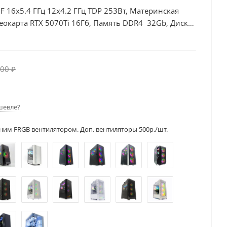
0F 16x5.4 ГГц 12x4.2 ГГц TDP 253Вт, Материнская
еокарта RTX 5070Ti 16Гб, Память DDR4 32Gb, Диски
50Вт
00 ₽
шевле?
ним FRGB вентилятором. Доп. вентиляторы 500р./шт.