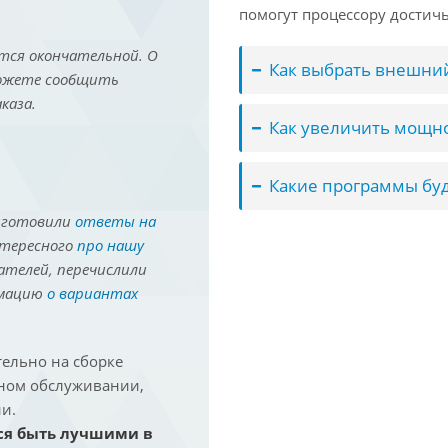
помогут процессору достич
тся окончательной. О
Как выбрать внешний
можете сообщить
каза.
Как увеличить мощно
Какие программы буд
иготовили
ответы на
нтересного
про нашу
ателей, перечислили
рмацию
о вариантах
ельно на сборке
йном обслуживании,
и.
ся быть лучшими в