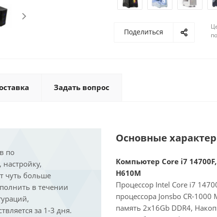
Ц
Поделиться
по
оставка
Задать вопрос
Основные характе
в по
Компьютер Core i7 14700F,
, настройку,
H610M
ит чуть больше
Процессор Intel Core i7 147
ыполнить в течении
процессора Jonsbo CR-1000
гураций,
память 2x16Gb DDR4, Накоп
вляется за 1-3 дня.