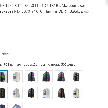
0KF 12x5.3 ГГц 8x4.0 ГГц TDP 181Вт, Материнская
еокарта RTX 5070Ti 16Гб, Память DDR4 32Gb, Диски
50Вт
шевле?
им RGB вентилятором. Доп. вентиляторы 500р./шт.