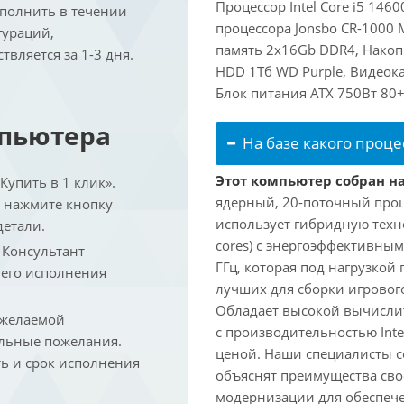
Процессор Intel Core i5 146
ыполнить в течении
процессора Jonsbo CR-1000
гураций,
память 2x16Gb DDR4, Накоп
вляется за 1-3 дня.
HDD 1Тб WD Purple, Видеока
Блок питания ATX 750Вт 80+
мпьютера
На базе какого проце
Этот компьютер собран на 
упить в 1 клик».
ядерный, 20-поточный проце
и нажмите кнопку
использует гибридную техн
детали.
cores) с энергоэффективными
. Консультант
ГГц, которая под нагрузкой 
 его исполнения
лучших для сборки игрового
Обладает высокой вычислит
 желаемой
с производительностью Inte
льные пожелания.
ценой. Наши специалисты с
ть и срок исполнения
объяснят преимущества св
модернизации для обеспеч