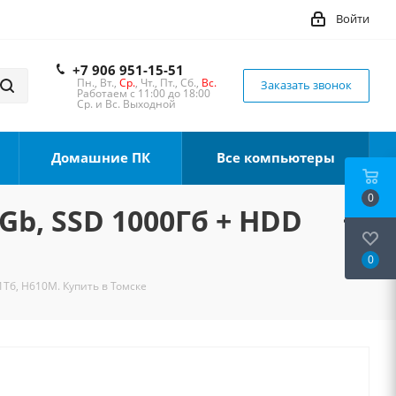
Войти
+7 906 951-15-51
Пн., Вт.,
Ср.
, Чт., Пт., Сб.,
Вс.
Заказать звонок
Работаем с 11:00 до 18:00
Ср. и Вс. Выходной
Домашние ПК
Все компьютеры
0
2Gb, SSD 1000Гб + HDD
0
1Тб, H610M. Купить в Томске