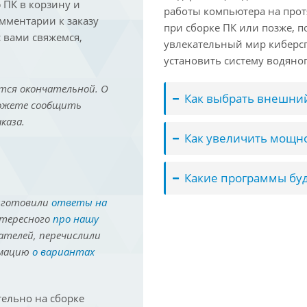
ПК в корзину и
работы компьютера на прот
омментарии к заказу
при сборке ПК или позже, п
 вами свяжемся,
увлекательный мир киберс
установить систему водяно
тся окончательной. О
Как выбрать внешний
можете сообщить
каза.
Как увеличить мощно
Какие программы буд
иготовили
ответы на
нтересного
про нашу
ателей, перечислили
рмацию
о вариантах
ельно на сборке