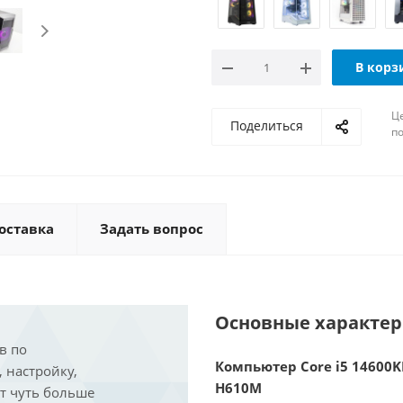
В корз
Ц
Поделиться
по
оставка
Задать вопрос
Основные характе
в по
Компьютер Core i5 14600KF
, настройку,
H610M
ит чуть больше