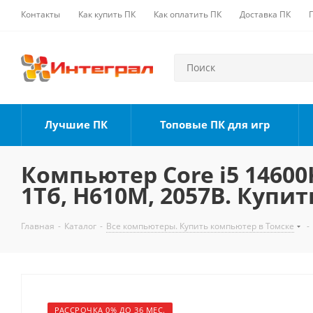
Контакты
Как купить ПК
Как оплатить ПК
Доставка ПК
Лучшие ПК
Топовые ПК для игр
Компьютер Core i5 14600K
1Тб, H610M, 2057B. Купит
Главная
-
Каталог
-
Все компьютеры. Купить компьютер в Томске
-
РАССРОЧКА 0% ДО 36 МЕС.