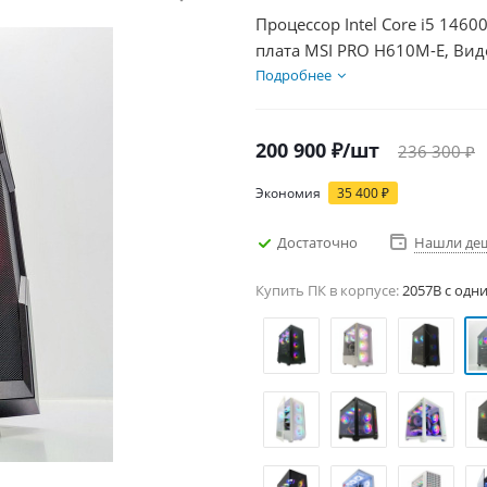
Процессор Intel Core i5 1460
плата MSI PRO H610M-E, Вид
SSD 1000Гб + HDD 1Тб, БП 7
Подробнее
200 900
₽
/шт
236 300
₽
Экономия
35 400
₽
Достаточно
Нашли де
Купить ПК в корпусе:
2057B c одн