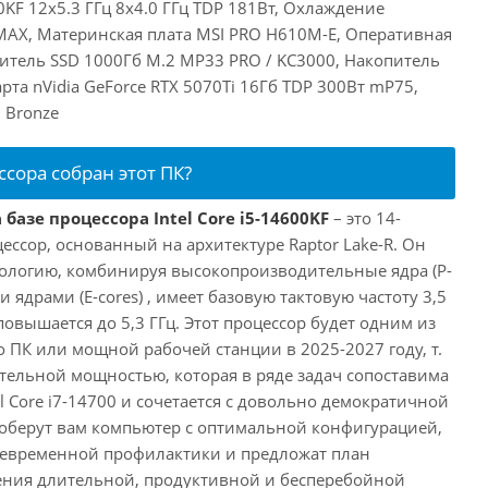
00KF 12x5.3 ГГц 8x4.0 ГГц TDP 181Вт, Охлаждение
 MAX, Материнская плата MSI PRO H610M-E, Оперативная
итель SSD 1000Гб M.2 MP33 PRO / KC3000, Накопитель
рта nVidia GeForce RTX 5070Ti 16Гб TDP 300Вт mP75,
 Bronze
ссора собран этот ПК?
базе процессора Intel Core i5-14600KF
– это 14-
ссор, основанный на архитектуре Raptor Lake-R. Он
ологию, комбинируя высокопроизводительные ядра (P-
 ядрами (E-cores) , имеет базовую тактовую частоту 3,5
повышается до 5,3 ГГц. Этот процессор будет одним из
 ПК или мощной рабочей станции в 2025-2027 году, т.
ельной мощностью, которая в ряде задач сопоставима
l Core i7-14700 и сочетается с довольно демократичной
оберут вам компьютер с оптимальной конфигурацией,
оевременной профилактики и предложат план
ения длительной, продуктивной и бесперебойной