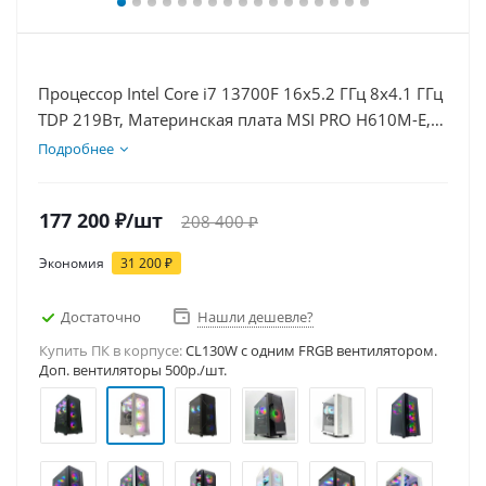
Процессор Intel Core i7 13700F 16x5.2 ГГц 8x4.1 ГГц
TDP 219Вт, Материнская плата MSI PRO H610M-E,
Видеокарта RTX 5070Ti 16Гб, Память DDR4 16Gb,
Подробнее
Диски SSD 1000Гб, БП 750Вт
177 200
₽
/шт
208 400
₽
Экономия
31 200
₽
Достаточно
Нашли дешевле?
Купить ПК в корпусе:
CL130W c одним FRGB вентилятором.
Доп. вентиляторы 500р./шт.