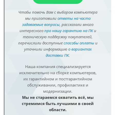
Чтобы помочь Вам с выбором компьютера
мы приготовили
ответы на часто
задаваемые вопросы
, рассказали много
интересного
про нашу гарантию на ПК
и
техническую поддержку покупателей,
перечислили доступные
способы оплаты
и
уточнили информацию
о вариантах
доставки ПК
.
Наша компания специализируется
исключительно на сборке компьютеров,
их гарантийном и постгарантийном
обслуживании, профилактике и
модернизации.
Мы не стараемся охватить всё, мы
стремимся быть лучшими в своей
области.