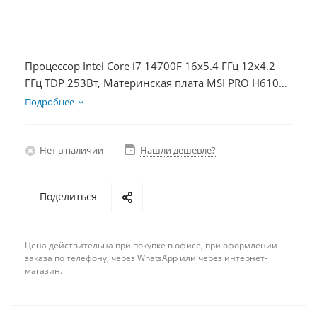
Процессор Intel Core i7 14700F 16x5.4 ГГц 12x4.2
ГГц TDP 253Вт, Материнская плата MSI PRO H610M-
E, Видеокарта RTX 5070Ti 16Гб, Память
Подробнее
DDR4 64Gb, Диски SSD 500Гб, БП 750Вт
Нет в наличии
Нашли дешевле?
Поделиться
Цена действительна при покупке в офисе, при оформлении
заказа по телефону, через WhatsApp или через интернет-
магазин.