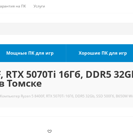
Гарантия на ПК
Услуги
Мощные ПК для игр
Хорошие ПК для игр
 RTX 5070Ti 16Гб, DDR5 32G
 в Томске
Компьютер Ryzen 5 8400F, RTX 5070Ti 16Гб, DDR5 32Gb, SSD 500Гб, B650M WiF