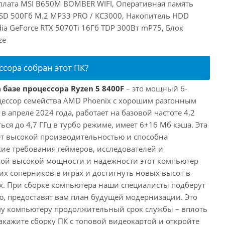
плата MSI B650M BOMBER WIFI, Оперативная память
SD 500Гб M.2 MP33 PRO / KC3000, Накопитель HDD
dia GeForce RTX 5070Ti 16Гб TDP 300Вт mP75, Блок
ze
ссора собран этот ПК?
 базе процессора Ryzen 5 8400F
– это мощный 6-
ессор семейства AMD Phoenix с хорошим разгонным
апреле 2024 года, работает на базовой частоте 4,2
ься до 4,7 ГГц в турбо режиме, имеет 6+16 Мб кэша. Эта
т высокой производительностью и способна
ие требования геймеров, исследователей и
этой высокой мощности и надежности этот компьютер
их соперников в играх и достигнуть новых высот в
. При сборке компьютера наши специалисты подберут
, предоставят вам план будущей модернизации. Это
му компьютеру продолжительный срок службы – вплоть
акажите сборку ПК с топовой видеокартой и откройте