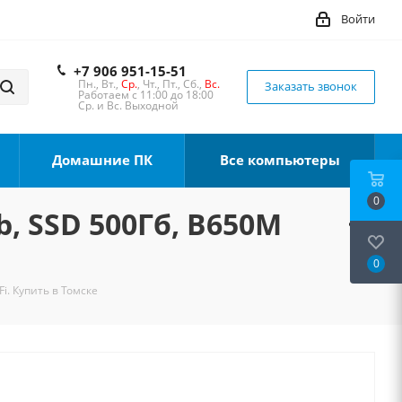
Войти
+7 906 951-15-51
Пн., Вт.,
Ср.
, Чт., Пт., Сб.,
Вс.
Заказать звонок
Работаем с 11:00 до 18:00
Ср. и Вс. Выходной
Домашние ПК
Все компьютеры
0
b, SSD 500Гб, B650M
0
i. Купить в Томске