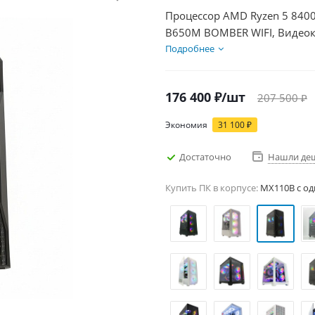
Процессор AMD Ryzen 5 8400
B650M BOMBER WIFI, Видеока
SSD 500Гб, БП 850Вт
Подробнее
176 400
₽
/шт
207 500
₽
Экономия
31 100
₽
Достаточно
Нашли де
Купить ПК в корпусе:
MX110B c од