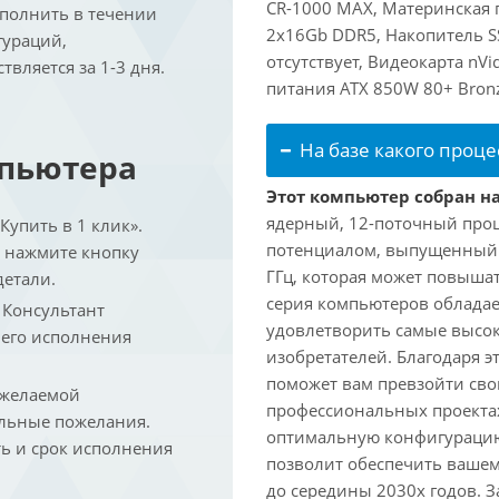
CR-1000 MAX, Материнская 
ыполнить в течении
2x16Gb DDR5, Накопитель S
гураций,
отсутствует, Видеокарта nVi
вляется за 1-3 дня.
питания ATX 850W 80+ Bron
На базе какого проце
мпьютера
Этот компьютер собран на
ядерный, 12-поточный проц
упить в 1 клик».
потенциалом, выпущенный в 
и нажмите кнопку
ГГц, которая может повышат
детали.
серия компьютеров обладае
. Консультант
удовлетворить самые высок
 его исполнения
изобретателей. Благодаря 
поможет вам превзойти сво
 желаемой
профессиональных проектах
льные пожелания.
оптимальную конфигурацию
ть и срок исполнения
позволит обеспечить ваше
до середины 2030х годов. З