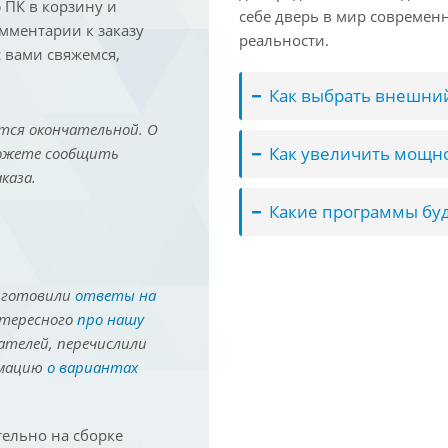
ПК в корзину и
себе дверь в мир совреме
омментарии к заказу
реальности.
 вами свяжемся,
Как выбрать внешний
тся окончательной. О
Как увеличить мощно
можете сообщить
каза.
Какие программы буд
иготовили
ответы на
нтересного
про нашу
ателей, перечислили
рмацию
о вариантах
ельно на сборке