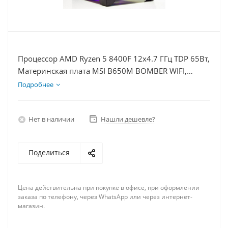
Процессор AMD Ryzen 5 8400F 12x4.7 ГГц TDP 65Вт,
Материнская плата MSI B650M BOMBER WIFI,
Видеокарта RTX 5070Ti 16Гб, Память DDR5 64Gb,
Подробнее
Диски SSD 500Гб + HDD 2Тб, БП 850Вт
Нет в наличии
Нашли дешевле?
Поделиться
Цена действительна при покупке в офисе, при оформлении
заказа по телефону, через WhatsApp или через интернет-
магазин.