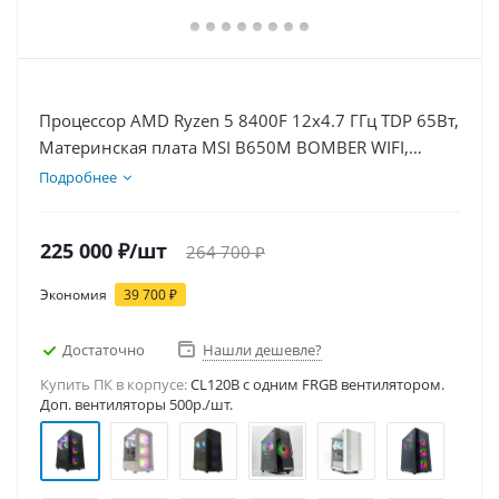
Процессор AMD Ryzen 5 8400F 12x4.7 ГГц TDP 65Вт,
Материнская плата MSI B650M BOMBER WIFI,
Видеокарта RTX 5070Ti 16Гб, Память DDR5 64Gb,
Подробнее
Диски SSD 500Гб, БП 850Вт
225 000
₽
/шт
264 700
₽
Экономия
39 700
₽
Достаточно
Нашли дешевле?
Купить ПК в корпусе:
CL120B c одним FRGB вентилятором.
Доп. вентиляторы 500р./шт.