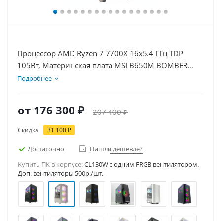
Процессор AMD Ryzen 7 7700X 16x5.4 ГГц TDP
105Вт, Материнская плата MSI B650M BOMBER
WIFI, Видеокарта RTX 5070Ti 16Гб, Память
Подробнее
DDR5 16Gb, Диски SSD 500Гб, БП 850Вт
от
176 300 ₽
207 400 ₽
Скидка
31 100 ₽
Достаточно
Нашли дешевле?
Купить ПК в корпусе:
CL130W c одним FRGB вентилятором.
Доп. вентиляторы 500р./шт.