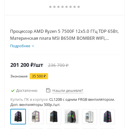
Процессор AMD Ryzen 5 7500F 12x5.0 ГГц TDP 65Вт,
Материнская плата MSI B650M BOMBER WIFI,
Видеокарта RTX 5070Ti 16Гб, Память DDR5 32Gb,
Подробнее
Диски SSD 1000Гб + HDD 2Тб, БП 850Вт
201 200
₽
/шт
236 700
₽
Экономия
35 500
₽
Достаточно
Нашли дешевле?
Купить ПК в корпусе:
CL120B c одним FRGB вентилятором.
Доп. вентиляторы 500р./шт.