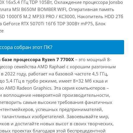
X 16x5.4 ГГц TDP 105Вт, Охлаждение процессора Jonsbo
плата MSI B650M BOMBER WIFI, Оперативная память
SD 1000Гб M.2 MP33 PRO / KC3000, Накопитель HDD 2Тб
a GeForce RTX 5070Ti 16Гб TDP 300Вт mP75, Блок
ze
ссора собран этот ПК?
 базе процессора Ryzen 7 7700X
– это мощный 8-
ессор семейства AMD Raphael с хорошим разгонным
2022 году, работает на базовой частоте 4,5 ГГц,
о 5,4 ГГц в турбо режиме, имеет 8+32 Мб кэша и
о AMD Radeon Graphics. Эта серия компьютеров –
и воплощение невероятной производительности,
влетворить самые высокие требования фанатичных
онтентмейкеров, успешных предпринимателей,
и талантливых изобретателей. Завоевывайте мир,
ков и достигайте новых высот в своих творческих,
вых проектах благодаря этой беспрецедентной