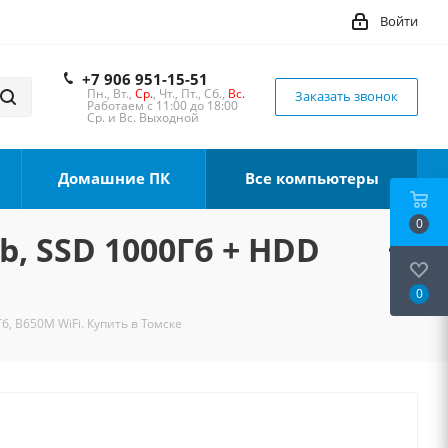
Войти
+7 906 951-15-51
Пн., Вт.,
Ср.
, Чт., Пт., Сб.,
Вс.
Заказать звонок
Работаем с 11:00 до 18:00
Ср. и Вс. Выходной
Домашние ПК
Все компьютеры
0
b, SSD 1000Гб + HDD
0
б, B650M WiFi. Купить в Томске