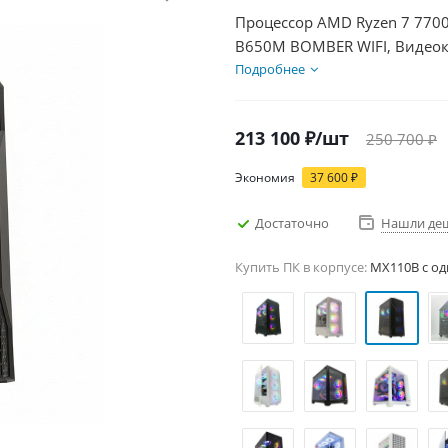
Процессор AMD Ryzen 7 7700
B650M BOMBER WIFI, Видеока
SSD 1000Гб + HDD 2Тб, БП 8
Подробнее
213 100
₽
/шт
250 700
₽
Экономия
37 600
₽
Достаточно
Нашли де
Купить ПК в корпусе:
MX110B c од