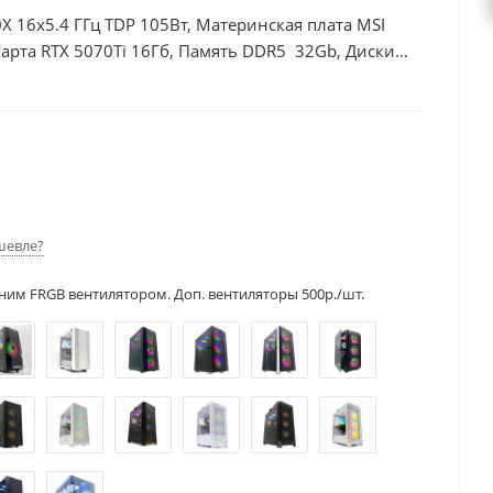
X 16x5.4 ГГц TDP 105Вт, Материнская плата MSI
рта RTX 5070Ti 16Гб, Память DDR5 32Gb, Диски
50Вт
шевле?
ним FRGB вентилятором. Доп. вентиляторы 500р./шт.