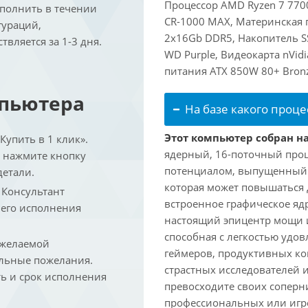
Процессор AMD Ryzen 7 7700
ыполнить в течении
CR-1000 MAX, Материнская 
гураций,
2x16Gb DDR5, Накопитель S
вляется за 1-3 дня.
WD Purple, Видеокарта nVidi
питания ATX 850W 80+ Bron
мпьютера
На базе какого проце
Этот компьютер собран на
упить в 1 клик».
ядерный, 16-поточный проц
и нажмите кнопку
потенциалом, выпущенный в 
детали.
которая может повышаться д
. Консультант
встроенное графическое ядр
 его исполнения
настоящий эпицентр мощи 
способная с легкостью удо
 желаемой
геймеров, продуктивных к
льные пожелания.
страстных исследователей 
ть и срок исполнения
превосходите своих соперни
профессиональных или игро