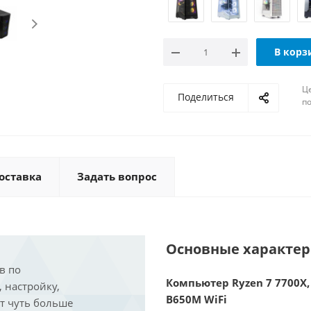
В корз
Ц
Поделиться
по
оставка
Задать вопрос
Основные характе
в по
Компьютер Ryzen 7 7700X, 
, настройку,
B650M WiFi
ит чуть больше