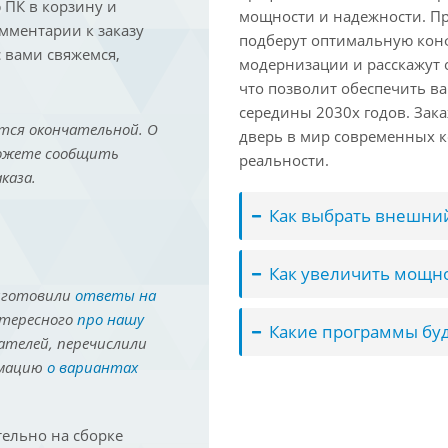
ПК в корзину и
мощности и надежности. П
омментарии к заказу
подберут оптимальную кон
 вами свяжемся,
модернизации и расскажут 
что позволит обеспечить в
середины 2030х годов. Зака
тся окончательной. О
дверь в мир современных 
можете сообщить
реальности.
каза.
Как выбрать внешний
Как увеличить мощно
иготовили
ответы на
нтересного
про нашу
Какие программы буд
ателей, перечислили
рмацию
о вариантах
ельно на сборке