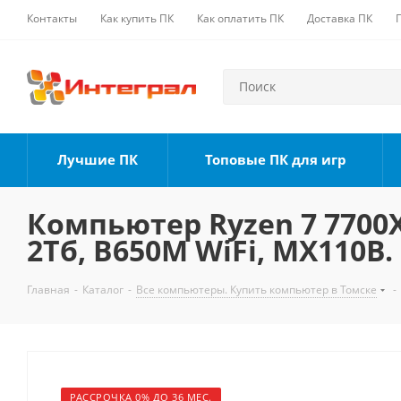
Контакты
Как купить ПК
Как оплатить ПК
Доставка ПК
Лучшие ПК
Топовые ПК для игр
Компьютер Ryzen 7 7700X,
2Тб, B650M WiFi, MX110B.
Главная
-
Каталог
-
Все компьютеры. Купить компьютер в Томске
-
РАССРОЧКА 0% ДО 36 МЕС.