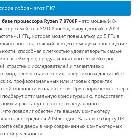
ссора собран этот ПК?
 базе процессора Ryzen 7 8700F
– это мощный 8-
ессор семейства AMD Phoenix, выпущенный в 2024
астоте 4,1 ГГц, которая может повышаться до 5 ГГц в
омпьютеров – настоящий эпицентр мощи и воплощение
ности, способная с легкостью удовлетворить самые
ичных геймеров, продуктивных контентмейкеров,
, страстных исследователей и талантливых
те мир, превосходите своих соперников и достигайте
еских, профессиональных или игровых проектах
нтной мощности и надежности. При сборке компьютера
 подберут оптимальную конфигурацию, предоставят
ации и расскажут о важности регулярного
, что позволит обеспечить вашему компьютеру
плоть до середины 2030х годов. Закажите сборку ПК с
ройте себе дверь в мир современных компьютерных
енной реальности.