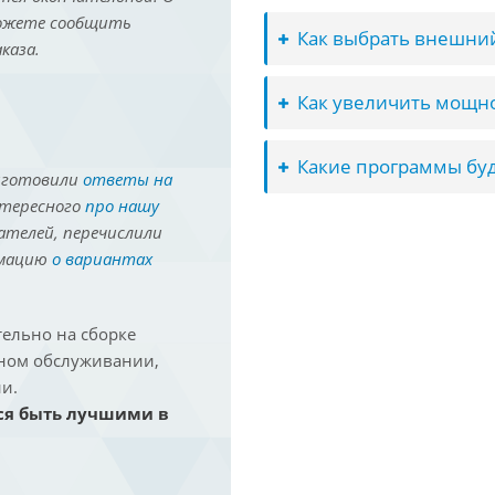
можете сообщить
Как выбрать внешний
каза.
Как увеличить мощно
Какие программы буд
иготовили
ответы на
нтересного
про нашу
ателей, перечислили
рмацию
о вариантах
ельно на сборке
йном обслуживании,
и.
ся быть лучшими в