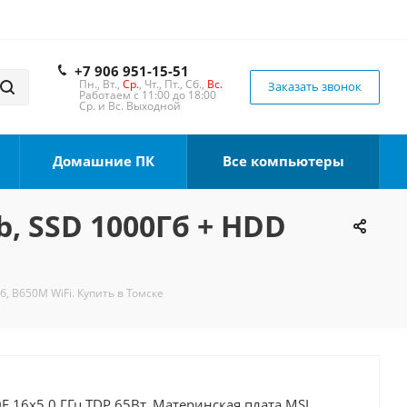
+7 906 951-15-51
Пн., Вт.,
Ср.
, Чт., Пт., Сб.,
Вс.
Заказать звонок
Работаем с 11:00 до 18:00
Ср. и Вс. Выходной
Домашние ПК
Все компьютеры
b, SSD 1000Гб + HDD
б, B650M WiFi. Купить в Томске
F 16x5.0 ГГц TDP 65Вт, Материнская плата MSI