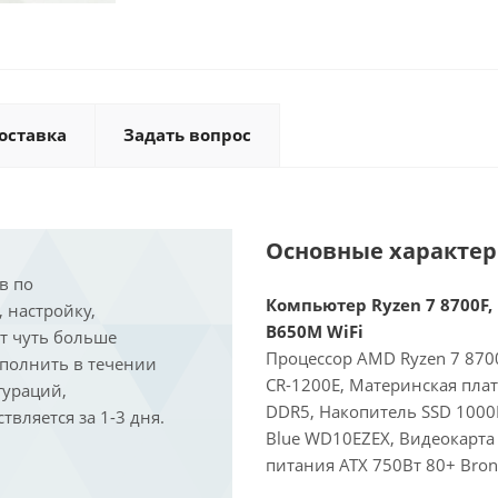
оставка
Задать вопрос
Основные характе
в по
Компьютер Ryzen 7 8700F, 
, настройку,
B650M WiFi
ит чуть больше
Процессор AMD Ryzen 7 8700
ыполнить в течении
CR-1200E, Материнская пла
гураций,
DDR5, Накопитель SSD 1000
вляется за 1-3 дня.
Blue WD10EZEX, Видеокарта 
питания ATX 750Вт 80+ Bron