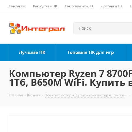
Контакты
Как купить ПК
Как оплатить ПК
Доставка ПК
Лучшие ПК
Топовые ПК для игр
Компьютер Ryzen 7 8700F,
1Тб, B650M WiFi. Купить 
Главная
-
Каталог
-
Все компьютеры. Купить компьютер в Томске
-