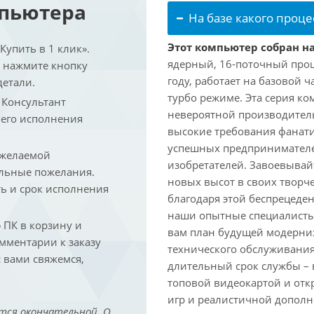
мпьютера
На базе какого проце
Этот компьютер собран на
упить в 1 клик».
ядерный, 16-поточный проц
и нажмите кнопку
году, работает на базовой ч
детали.
турбо режиме. Эта серия к
. Консультант
невероятной производитель
 его исполнения
высокие требования фанат
успешных предпринимателей
 желаемой
изобретателей. Завоевывай
льные пожелания.
новых высот в своих творч
ть и срок исполнения
благодаря этой беспрецеде
наши опытные специалисты
ПК в корзину и
вам план будущей модерниз
омментарии к заказу
технического обслуживания
 вами свяжемся,
длительный срок службы – в
топовой видеокартой и отк
игр и реалистичной дополн
тся окончательной. О