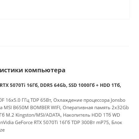
ристики компьютера
RTX 5070Ti 16Гб, DDR5 64Gb, SSD 1000Гб + HDD 1Тб,
F 16x5.0 ГГц TDP 65Вт, Охлаждение процессора Jonsbo
та MSI B650M BOMBER WIFI, Оперативная память 2x32Gb
Гб M.2 Kingston/MSI/ADATA, Накопитель HDD 1Тб WD
nVidia GeForce RTX 5070Ti 16Гб TDP 300Вт mP75, Блок
ze