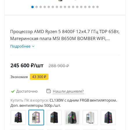
Процессор AMD Ryzen 5 8400F 12x4.7 ГГц TDP 65Вт,
Материнская плата MSI B650M BOMBER WIFI,
Видеокарта RTX 5070Ti 16Гб, Память DDR5 64Gb,
Подробнее
Диски SSD 1000Гб + HDD 2Тб, БП 850Вт
245 600
₽
/шт
288 900
₽
Экономия
43 300
₽
Достаточно
Нашли дешевле?
Купить ПК в корпусе:
CL130W c одним FRGB вентилятором.
Доп. вентиляторы 500р./шт.