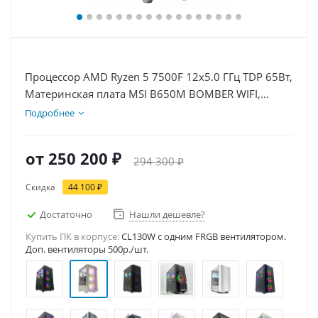
Процессор AMD Ryzen 5 7500F 12x5.0 ГГц TDP 65Вт,
Материнская плата MSI B650M BOMBER WIFI,
Видеокарта RTX 5070Ti 16Гб, Память DDR5 64Gb,
Подробнее
Диски SSD 1000Гб + HDD 2Тб, БП 850Вт
от
250 200 ₽
294 300 ₽
Скидка
44 100 ₽
Достаточно
Нашли дешевле?
Купить ПК в корпусе:
CL130W c одним FRGB вентилятором.
Доп. вентиляторы 500р./шт.