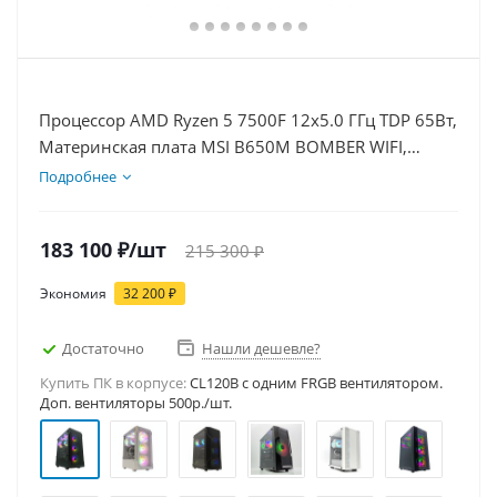
Процессор AMD Ryzen 5 7500F 12x5.0 ГГц TDP 65Вт,
Материнская плата MSI B650M BOMBER WIFI,
Видеокарта RTX 5070Ti 16Гб, Память DDR5 16Gb,
Подробнее
Диски SSD 1000Гб + HDD 1Тб, БП 850Вт
183 100
₽
/шт
215 300
₽
Экономия
32 200
₽
Достаточно
Нашли дешевле?
Купить ПК в корпусе:
CL120B c одним FRGB вентилятором.
Доп. вентиляторы 500р./шт.