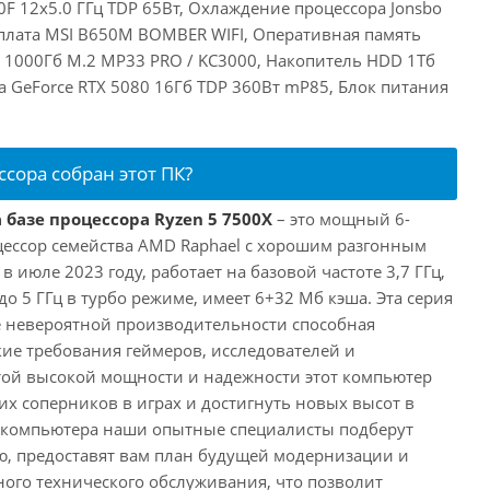
F 12x5.0 ГГц TDP 65Вт, Охлаждение процессора Jonsbo
плата MSI B650M BOMBER WIFI, Оперативная память
 1000Гб M.2 MP33 PRO / KC3000, Накопитель HDD 1Тб
ia GeForce RTX 5080 16Гб TDP 360Вт mP85, Блок питания
ссора собран этот ПК?
 базе процессора Ryzen 5 7500X
– это мощный 6-
ессор семейства AMD Raphael с хорошим разгонным
июле 2023 году, работает на базовой частоте 3,7 ГГц,
о 5 ГГц в турбо режиме, имеет 6+32 Мб кэша. Эта серия
 невероятной производительности способная
ие требования геймеров, исследователей и
этой высокой мощности и надежности этот компьютер
их соперников в играх и достигнуть новых высот в
е компьютера наши опытные специалисты подберут
, предоставят вам план будущей модернизации и
ного технического обслуживания, что позволит