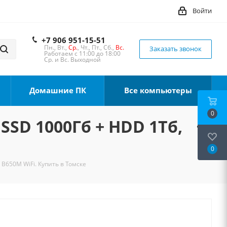
Войти
+7 906 951-15-51
Пн., Вт.,
Ср.
, Чт., Пт., Сб.,
Вс.
Заказать звонок
Работаем с 11:00 до 18:00
Ср. и Вс. Выходной
Домашние ПК
Все компьютеры
0
 SSD 1000Гб + HDD 1Тб,
0
 B650M WiFi. Купить в Томске