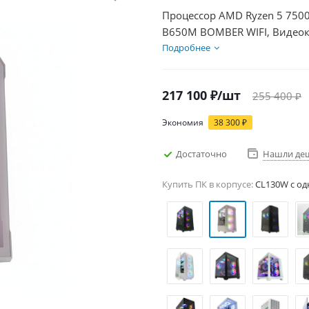
Процессор AMD Ryzen 5 7500
B650M BOMBER WIFI, Видеок
1000Гб + HDD 1Тб, БП 850Вт
Подробнее
217 100
₽
/шт
255 400
₽
Экономия
38 300
₽
Достаточно
Нашли де
Купить ПК в корпусе:
CL130W c од