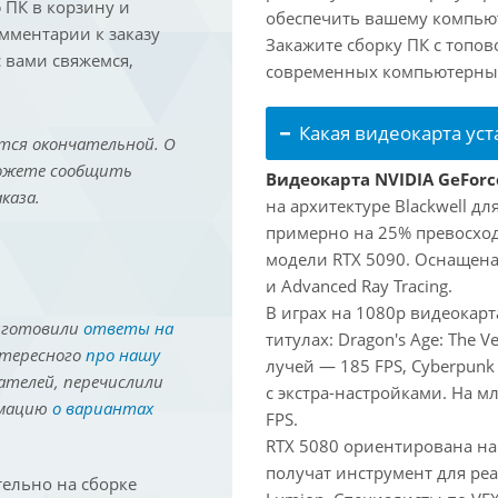
ПК в корзину и
обеспечить вашему компьют
омментарии к заказу
Закажите сборку ПК с топов
 вами свяжемся,
современных компьютерных
Какая видеокарта ус
тся окончательной. О
можете сообщить
Видеокарта NVIDIA GeForc
каза.
на архитектуре Blackwell д
примерно на 25% превосходи
модели RTX 5090. Оснащена
и Advanced Ray Tracing.
В играх на 1080p видеокар
иготовили
ответы на
титулах: Dragon's Age: The V
нтересного
про нашу
лучей — 185 FPS, Cyberpunk
ателей, перечислили
с экстра-настройками. На м
рмацию
о вариантах
FPS.
RTX 5080 ориентирована на
получат инструмент для реа
ельно на сборке