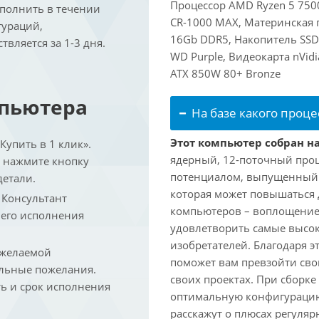
Процессор AMD Ryzen 5 7500
ыполнить в течении
CR-1000 MAX, Материнская 
гураций,
16Gb DDR5, Накопитель SSD
вляется за 1-3 дня.
WD Purple, Видеокарта nVid
ATX 850W 80+ Bronze
мпьютера
На базе какого проце
Этот компьютер собран на
упить в 1 клик».
ядерный, 12-поточный проц
и нажмите кнопку
потенциалом, выпущенный в 
детали.
которая может повышаться д
. Консультант
компьютеров – воплощение
 его исполнения
удовлетворить самые высок
изобретателей. Благодаря 
 желаемой
поможет вам превзойти сво
льные пожелания.
своих проектах. При сборк
ть и срок исполнения
оптимальную конфигурацию
расскажут о плюсах регуляр