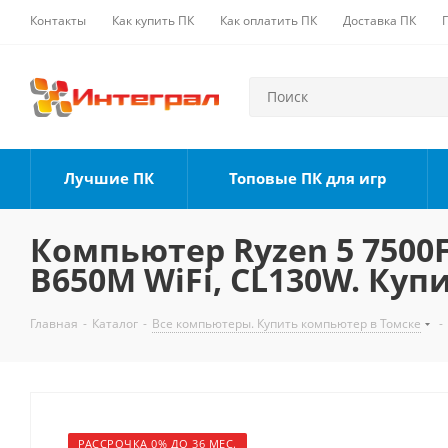
Контакты
Как купить ПК
Как оплатить ПК
Доставка ПК
Лучшие ПК
Топовые ПК для игр
Компьютер Ryzen 5 7500F,
B650M WiFi, CL130W. Куп
Главная
-
Каталог
-
Все компьютеры. Купить компьютер в Томске
-
РАССРОЧКА 0% ДО 36 МЕС.