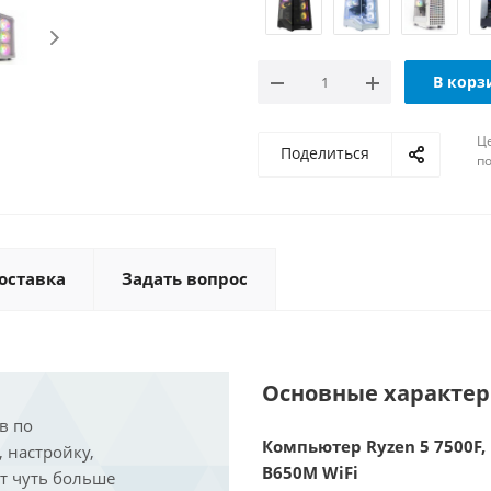
В корз
Ц
Поделиться
по
оставка
Задать вопрос
Основные характе
в по
Компьютер Ryzen 5 7500F, 
, настройку,
B650M WiFi
ит чуть больше