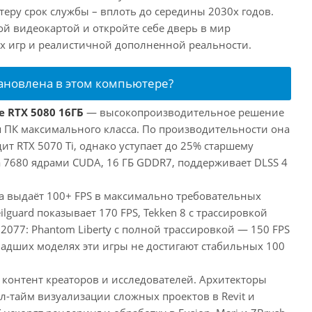
еру срок службы – вплоть до середины 2030х годов.
ой видеокартой и откройте себе дверь в мир
 игр и реалистичной дополненной реальности.
тановлена в этом компьютере?
e RTX 5080 16ГБ
— высокопроизводительное решение
ля ПК максимального класса. По производительности она
т RTX 5070 Ti, однако уступает до 25% старшему
 7680 ядрами CUDA, 16 ГБ GDDR7, поддерживает DLSS 4
та выдаёт 100+ FPS в максимально требовательных
eilguard показывает 170 FPS, Tekken 8 с трассировкой
 2077: Phantom Liberty с полной трассировкой — 150 FPS
ладших моделях эти игры не достигают стабильных 100
 контент креаторов и исследователей. Архитекторы
л-тайм визуализации сложных проектов в Revit и