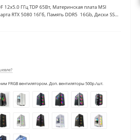
F 12x5.0 ГГц TDP 65Вт, Материнская плата MSI
арта RTX 5080 16Гб, Память DDR5 16Gb, Диски SSD
шевле?
ним FRGB вентилятором. Доп. вентиляторы 500р./шт.