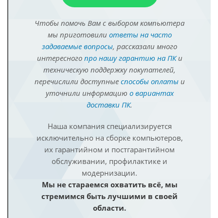
Чтобы помочь Вам с выбором компьютера
мы приготовили
ответы на часто
задаваемые вопросы
, рассказали много
интересного
про нашу гарантию на ПК
и
техническую поддержку покупателей,
перечислили доступные
способы оплаты
и
уточнили информацию
о вариантах
доставки ПК
.
Наша компания специализируется
исключительно на сборке компьютеров,
их гарантийном и постгарантийном
обслуживании, профилактике и
модернизации.
Мы не стараемся охватить всё, мы
стремимся быть лучшими в своей
области.