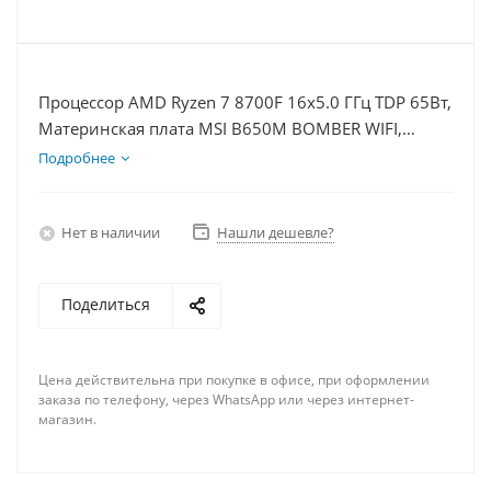
Процессор AMD Ryzen 7 8700F 16x5.0 ГГц TDP 65Вт,
Материнская плата MSI B650M BOMBER WIFI,
Видеокарта RTX 5080 16Гб, Память DDR5 16Gb,
Подробнее
Диски SSD 1000Гб, БП 850Вт
Нет в наличии
Нашли дешевле?
Поделиться
Цена действительна при покупке в офисе, при оформлении
заказа по телефону, через WhatsApp или через интернет-
магазин.