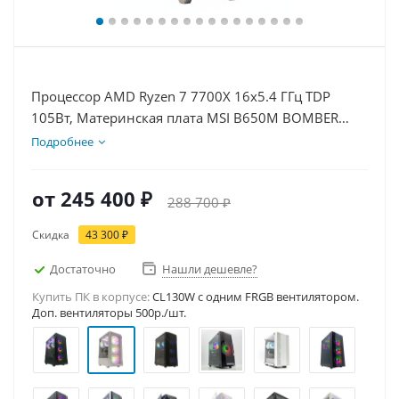
Процессор AMD Ryzen 7 7700X 16x5.4 ГГц TDP
105Вт, Материнская плата MSI B650M BOMBER
WIFI, Видеокарта RTX 5080 16Гб, Память
Подробнее
DDR5 32Gb, Диски SSD 1000Гб + HDD 1Тб, БП
850Вт
от
245 400 ₽
288 700 ₽
Скидка
43 300 ₽
Достаточно
Нашли дешевле?
Купить ПК в корпусе:
CL130W c одним FRGB вентилятором.
Доп. вентиляторы 500р./шт.