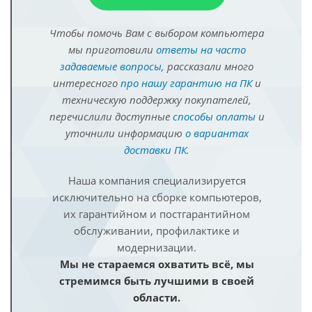
Чтобы помочь Вам с выбором компьютера
мы приготовили
ответы на часто
задаваемые вопросы
, рассказали много
интересного
про нашу гарантию на ПК
и
техническую поддержку покупателей,
перечислили доступные
способы оплаты
и
уточнили информацию
о вариантах
доставки ПК
.
Наша компания специализируется
исключительно на сборке компьютеров,
их гарантийном и постгарантийном
обслуживании, профилактике и
модернизации.
Мы не стараемся охватить всё, мы
стремимся быть лучшими в своей
области.