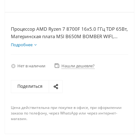
Процессор AMD Ryzen 7 8700F 16x5.0 ГГц TDP 65Вт,
Материнская плата MSI B650M BOMBER WIFI,
Видеокарта RTX 5080 16Гб, Память DDR5 16Gb,
Подробнее
Диски SSD 500Гб + HDD 1Тб, БП 850Вт
Нет в наличии
Нашли дешевле?
Поделиться
Цена действительна при покупке в офисе, при оформлении
заказа по телефону, через WhatsApp или через интернет-
магазин.