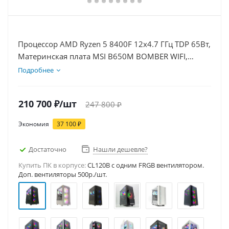
Процессор AMD Ryzen 5 8400F 12x4.7 ГГц TDP 65Вт,
Материнская плата MSI B650M BOMBER WIFI,
Видеокарта RTX 5080 16Гб, Память DDR5 32Gb,
Подробнее
Диски SSD 500Гб, БП 850Вт
210 700
₽
/шт
247 800
₽
Экономия
37 100
₽
Достаточно
Нашли дешевле?
Купить ПК в корпусе:
CL120B c одним FRGB вентилятором.
Доп. вентиляторы 500р./шт.