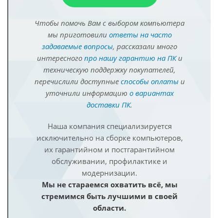
Чтобы помочь Вам с выбором компьютера
мы приготовили
ответы на часто
задаваемые вопросы
, рассказали много
интересного
про нашу гарантию на ПК
и
техническую поддержку покупателей,
перечислили доступные
способы оплаты
и
уточнили информацию
о вариантах
доставки ПК
.
Наша компания специализируется
исключительно на сборке компьютеров,
их гарантийном и постгарантийном
обслуживании, профилактике и
модернизации.
Мы не стараемся охватить всё, мы
стремимся быть лучшими в своей
области.