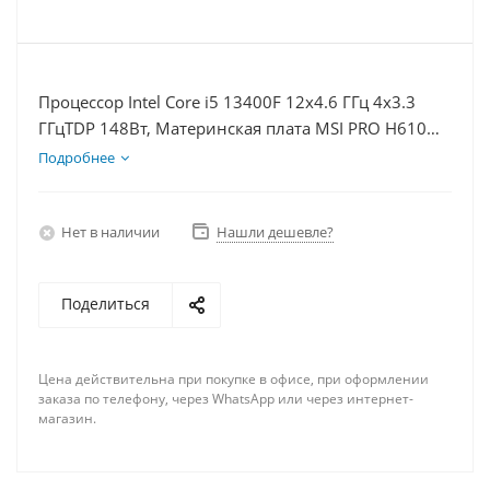
Процессор Intel Core i5 13400F 12x4.6 ГГц 4x3.3
ГГцTDP 148Вт, Материнская плата MSI PRO H610M-
E D5, Видеокарта RTX 5070Ti 16Гб, Память
Подробнее
DDR5 64Gb, Диски SSD 500Гб + HDD 2Тб, БП 750Вт
Нет в наличии
Нашли дешевле?
Поделиться
Цена действительна при покупке в офисе, при оформлении
заказа по телефону, через WhatsApp или через интернет-
магазин.