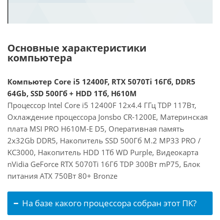
Основные характеристики
компьютера
Компьютер Core i5 12400F, RTX 5070Ti 16Гб, DDR5
64Gb, SSD 500Гб + HDD 1Тб, H610M
Процессор Intel Core i5 12400F 12x4.4 ГГц TDP 117Вт,
Охлаждение процессора Jonsbo CR-1200E, Материнская
плата MSI PRO H610M-E D5, Оперативная память
2x32Gb DDR5, Накопитель SSD 500Гб M.2 MP33 PRO /
KC3000, Накопитель HDD 1Тб WD Purple, Видеокарта
nVidia GeForce RTX 5070Ti 16Гб TDP 300Вт mP75, Блок
питания ATX 750Вт 80+ Bronze
На базе какого процессора собран этот ПК?