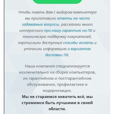
Чтобы помочь Вам с выбором компьютера
мы приготовили
ответы на часто
задаваемые вопросы
, рассказали много
интересного
про нашу гарантию на ПК
и
техническую поддержку покупателей,
перечислили доступные
способы оплаты
и
уточнили информацию
о вариантах
доставки ПК
.
Наша компания специализируется
исключительно на сборке компьютеров,
их гарантийном и постгарантийном
обслуживании, профилактике и
модернизации.
Мы не стараемся охватить всё, мы
стремимся быть лучшими в своей
области.