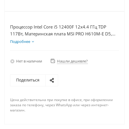
Процессор Intel Core i5 12400F 12x4.4 ГГц TDP
117Вт, Материнская плата MSI PRO H610M-E D5,
Видеокарта RTX 5070Ti 16Гб, Память DDR5 64Gb,
Подробнее
Диски SSD 500Гб + HDD 1Тб, БП 750Вт
Нет в наличии
Нашли дешевле?
Поделиться
Цена действительна при покупке в офисе, при оформлении
заказа по телефону, через WhatsApp или через интернет-
магазин.