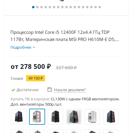
Процессор Intel Core i5 12400F 12x4.4 ГГц TDP
117Вт, Материнская плата MSI PRO H610M-E D5,
Видеокарта RTX 5080 16Гб, Память DDR5 64Gb,
Подробнее
Диски SSD 1000Гб + HDD 1Тб, БП 850Вт
от
278 500 ₽
327 600 ₽
Скидка
49 100 ₽
Достаточно
Нашли дешевле?
Купить ПК в корпусе:
CL130W c одним FRGB вентилятором.
Доп. вентиляторы 500р./шт.