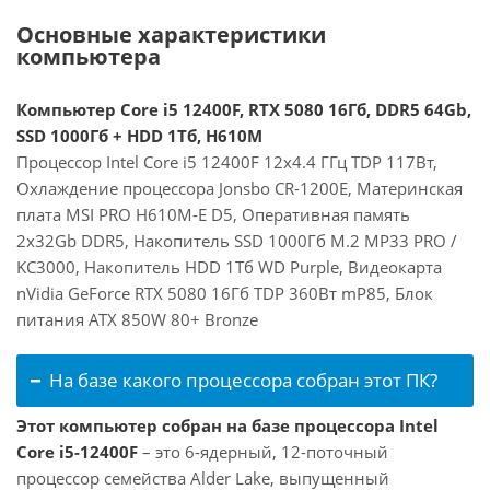
Основные характеристики
компьютера
Компьютер Core i5 12400F, RTX 5080 16Гб, DDR5 64Gb,
SSD 1000Гб + HDD 1Тб, H610M
Процессор Intel Core i5 12400F 12x4.4 ГГц TDP 117Вт,
Охлаждение процессора Jonsbo CR-1200E, Материнская
плата MSI PRO H610M-E D5, Оперативная память
2x32Gb DDR5, Накопитель SSD 1000Гб M.2 MP33 PRO /
KC3000, Накопитель HDD 1Тб WD Purple, Видеокарта
nVidia GeForce RTX 5080 16Гб TDP 360Вт mP85, Блок
питания ATX 850W 80+ Bronze
На базе какого процессора собран этот ПК?
Этот компьютер собран на базе процессора Intel
Core i5-12400F
– это 6-ядерный, 12-поточный
процессор семейства Alder Lake, выпущенный