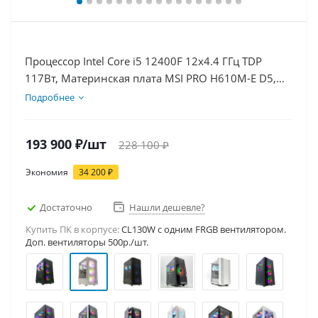
Процессор Intel Core i5 12400F 12x4.4 ГГц TDP
117Вт, Материнская плата MSI PRO H610M-E D5,
Видеокарта RTX 5080 16Гб, Память DDR5 16Gb,
Подробнее
Диски SSD 500Гб, БП 850Вт
193 900
₽
/шт
228 100
₽
Экономия
34 200
₽
Достаточно
Нашли дешевле?
Купить ПК в корпусе:
CL130W c одним FRGB вентилятором.
Доп. вентиляторы 500р./шт.