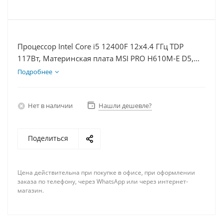
Процессор Intel Core i5 12400F 12x4.4 ГГц TDP
117Вт, Материнская плата MSI PRO H610M-E D5,
Видеокарта RTX 5080 16Гб, Память DDR5 16Gb,
Подробнее
Диски SSD 500Гб + HDD 2Тб, БП 850Вт
Нет в наличии
Нашли дешевле?
Поделиться
Цена действительна при покупке в офисе, при оформлении
заказа по телефону, через WhatsApp или через интернет-
магазин.