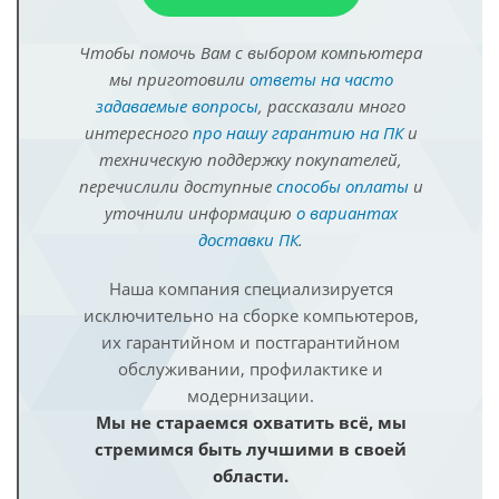
Чтобы помочь Вам с выбором компьютера
мы приготовили
ответы на часто
задаваемые вопросы
, рассказали много
интересного
про нашу гарантию на ПК
и
техническую поддержку покупателей,
перечислили доступные
способы оплаты
и
уточнили информацию
о вариантах
доставки ПК
.
Наша компания специализируется
исключительно на сборке компьютеров,
их гарантийном и постгарантийном
обслуживании, профилактике и
модернизации.
Мы не стараемся охватить всё, мы
стремимся быть лучшими в своей
области.