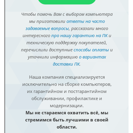
Чтобы помочь Вам с выбором компьютера
мы приготовили
ответы на часто
задаваемые вопросы
, рассказали много
интересного
про нашу гарантию на ПК
и
техническую поддержку покупателей,
перечислили доступные
способы оплаты
и
уточнили информацию
о вариантах
доставки ПК
.
Наша компания специализируется
исключительно на сборке компьютеров,
их гарантийном и постгарантийном
обслуживании, профилактике и
модернизации.
Мы не стараемся охватить всё, мы
стремимся быть лучшими в своей
области.