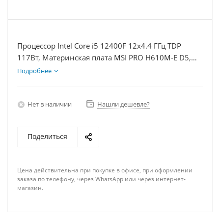
Процессор Intel Core i5 12400F 12x4.4 ГГц TDP
117Вт, Материнская плата MSI PRO H610M-E D5,
Видеокарта RTX 5080 16Гб, Память DDR5 32Gb,
Подробнее
Диски SSD 500Гб + HDD 1Тб, БП 850Вт
Нет в наличии
Нашли дешевле?
Поделиться
Цена действительна при покупке в офисе, при оформлении
заказа по телефону, через WhatsApp или через интернет-
магазин.