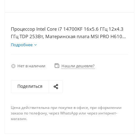
Процессор Intel Core i7 14700KF 16x5.6 ГГц 12x4.3
ГГц TDP 253Вт, Материнская плата MSI PRO H610M-
E D5, Видеокарта RTX 5070Ti 16Гб, Память
Подробнее
DDR5 64Gb, Диски SSD 500Гб + HDD 2Тб, БП 750Вт
Нет в наличии
Нашли дешевле?
Поделиться
Цена действительна при покупке в офисе, при оформлении
заказа по телефону, через WhatsApp или через интернет-
магазин.