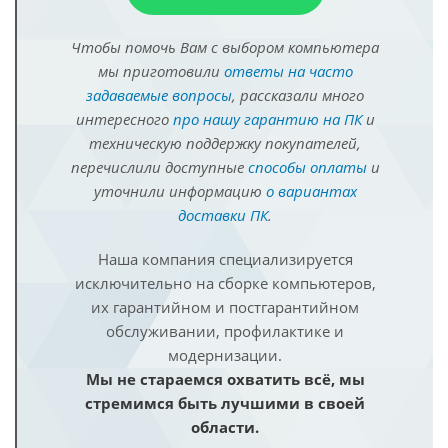
Чтобы помочь Вам с выбором компьютера
мы приготовили
ответы на часто
задаваемые вопросы
, рассказали много
интересного
про нашу гарантию на ПК
и
техническую поддержку покупателей,
перечислили доступные
способы оплаты
и
уточнили информацию
о вариантах
доставки ПК
.
Наша компания специализируется
исключительно на сборке компьютеров,
их гарантийном и постгарантийном
обслуживании, профилактике и
модернизации.
Мы не стараемся охватить всё, мы
стремимся быть лучшими в своей
области.