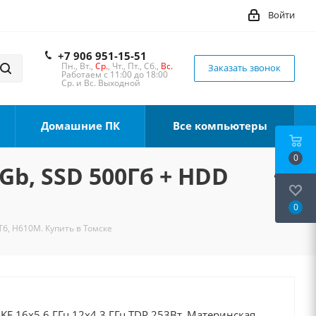
Войти
+7 906 951-15-51
Пн., Вт.,
Ср.
, Чт., Пт., Сб.,
Вс.
Заказать звонок
Работаем с 11:00 до 18:00
Ср. и Вс. Выходной
Домашние ПК
Все компьютеры
0
6Gb, SSD 500Гб + HDD
0
Тб, H610M. Купить в Томске
0KF 16x5.6 ГГц 12x4.3 ГГц TDP 253Вт, Материнская