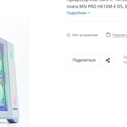
плата MSI PRO H610M-E D5, 
Диски SSD 500Гб + HDD 1Тб,
Подробнее
Нет в наличии
Нашли 
Ц
Поделиться
по