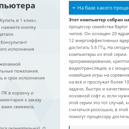
мпьютера
На базе какого проце
Этот компьютер собран на
упить в 1 клик».
процессор семейства Raptor
и нажмите кнопку
чипов. Он оснащен 20 ядра
детали.
12 энергоэффективных ядер
. Консультант
достигать 5.6 ГГц. На сегод
 его исполнения
компьютеры из этой серии.
программирование, криптог
 желаемой
видеотрансляция, а с мощ
льные пожелания.
новейшие игры на соревно
ть и срок исполнения
на всё и прослужат более 
задачи, быстро и качествен
ПК в корзину и
основной софт и, если нужн
омментарии к заказу
этой серии это тот случай,
 вами свяжемся,
считаться роскошью, в это
помогут процессору достич
тся окончательной. О