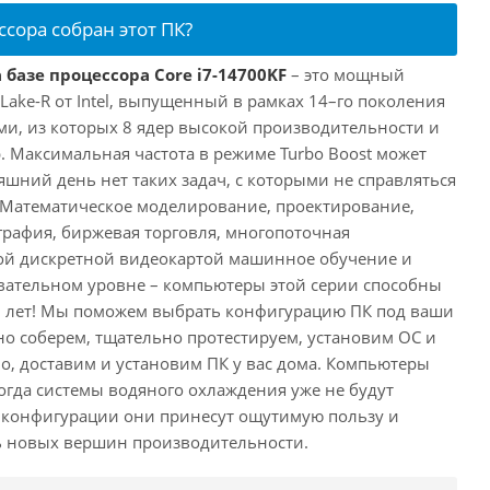
ссора собран этот ПК?
 базе процессора Core i7-14700KF
– это мощный
 Lake-R от Intel, выпущенный в рамках 14–го поколения
ми, из которых 8 ядер высокой производительности и
. Максимальная частота в режиме Turbo Boost может
няшний день нет таких задач, с которыми не справляться
 Математическое моделирование, проектирование,
рафия, биржевая торговля, многопоточная
ной дискретной видеокартой машинное обучение и
вательном уровне – компьютеры этой серии способны
10 лет! Мы поможем выбрать конфигурацию ПК под ваши
но соберем, тщательно протестируем, установим ОС и
о, доставим и установим ПК у вас дома. Компьютеры
 когда системы водяного охлаждения уже не будут
й конфигурации они принесут ощутимую пользу и
ь новых вершин производительности.