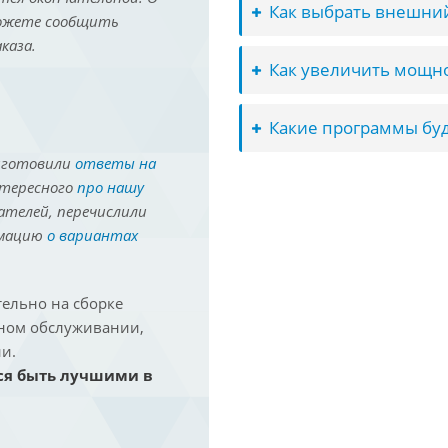
Как выбрать внешний
можете сообщить
каза.
Как увеличить мощно
Какие программы буд
иготовили
ответы на
нтересного
про нашу
ателей, перечислили
рмацию
о вариантах
ельно на сборке
йном обслуживании,
и.
ся быть лучшими в