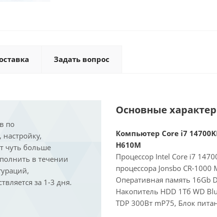
оставка
Задать вопрос
Основные характе
в по
Компьютер Core i7 14700KF
, настройку,
H610M
ит чуть больше
Процессор Intel Core i7 147
ыполнить в течении
процессора Jonsbo CR-1000 
гураций,
Оперативная память 16Gb D
вляется за 1-3 дня.
Накопитель HDD 1Тб WD Blue
TDP 300Вт mP75, Блок питан