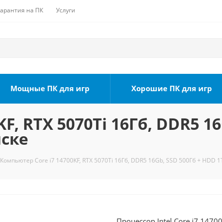
Гарантия на ПК
Услуги
Мощные ПК для игр
Хорошие ПК для игр
F, RTX 5070Ti 16Гб, DDR5 1
мске
Компьютер Core i7 14700KF, RTX 5070Ti 16Гб, DDR5 16Gb, SSD 500Гб + HDD 1
Процессор Intel Core i7 1470