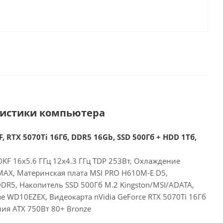
ристики компьютера
, RTX 5070Ti 16Гб, DDR5 16Gb, SSD 500Гб + HDD 1Тб,
00KF 16x5.6 ГГц 12x4.3 ГГц TDP 253Вт, Охлаждение
MAX, Материнская плата MSI PRO H610M-E D5,
DR5, Накопитель SSD 500Гб M.2 Kingston/MSI/ADATA,
 WD10EZEX, Видеокарта nVidia GeForce RTX 5070Ti 16Гб
ия ATX 750Вт 80+ Bronze