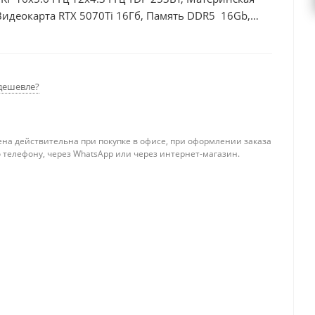
Видеокарта RTX 5070Ti 16Гб, Память DDR5 16Gb,
 БП 750Вт
дешевле?
ена действительна при покупке в офисе, при оформлении заказа
 телефону, через WhatsApp или через интернет-магазин.