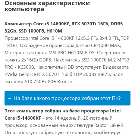
Основные характеристики
компьютера
Компьютер Core i5 14600KF, RTX 5070Ti 16Гб, DDR5
32Gb, SSD 1000Гб, H610M
Процессор Intel Core i5 14600KF 12x5.3 ГГц 8x4.0 ГГц TDP
181Вт, Охлаждение процессора Jonsbo CR-1000 MAX,
Материнская плата MSI PRO H610M-E D5, Оперативная
память 2x16Gb DDR5, Накопитель SSD 1000Гб M.2 MP33
PRO / KC3000, Накопитель HDD отсутствует, Видеокарта
nVidia GeForce RTX 5070Ti 16Гб TDP 300Вт mP75, Блок
питания ATX 750Вт 80+ Bronze
На базе какого процессора собран этот ПК?
Этот компьютер собран на базе процессора Intel
Core i5-14600KF
– это 14-ядерный, 20-поточный
процессор, основанный на архитектуре Raptor Lake-R.
Он использует гибридную технологию, комбинируя