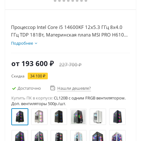
Процессор Intel Core i5 14600KF 12x5.3 ГГц 8x4.0
ГГц TDP 181Вт, Материнская плата MSI PRO H610M-
E D5, Видеокарта RTX 5070Ti 16Гб, Память
Подробнее
DDR5 32Gb, Диски SSD 1000Гб, БП 750Вт
от
193 600 ₽
227 700 ₽
Скидка
34 100 ₽
Достаточно
Нашли дешевле?
Купить ПК в корпусе:
CL120B c одним FRGB вентилятором.
Доп. вентиляторы 500р./шт.