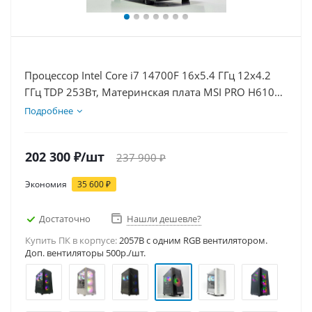
Процессор Intel Core i7 14700F 16x5.4 ГГц 12x4.2
ГГц TDP 253Вт, Материнская плата MSI PRO H610M-
E D5, Видеокарта RTX 5070Ti 16Гб, Память
Подробнее
DDR5 16Gb, Диски SSD 1000Гб + HDD 2Тб, БП
750Вт
202 300
₽
/шт
237 900
₽
Экономия
35 600
₽
Достаточно
Нашли дешевле?
Купить ПК в корпусе:
2057B c одним RGB вентилятором.
Доп. вентиляторы 500р./шт.