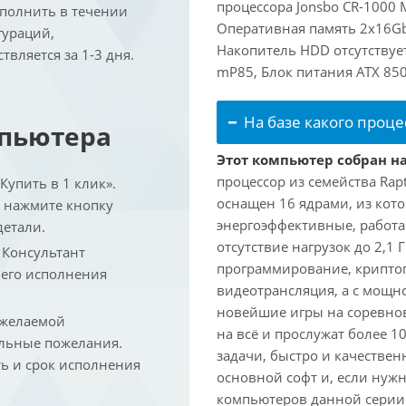
процессора Jonsbo CR-1000 
ыполнить в течении
Оперативная память 2x16Gb
гураций,
Накопитель HDD отсутствует
вляется за 1-3 дня.
mP85, Блок питания ATX 85
На базе какого проце
мпьютера
Этот компьютер собран на 
процессор из семейства Rap
упить в 1 клик».
оснащен 16 ядрами, из кото
и нажмите кнопку
энергоэффективные, работаю
детали.
отсутствие нагрузок до 2,1
. Консультант
программирование, криптог
 его исполнения
видеотрансляция, а с мощ
новейшие игры на соревно
 желаемой
на всё и прослужат более 
льные пожелания.
задачи, быстро и качествен
ть и срок исполнения
основной софт и, если нужн
компьютеров данной серии