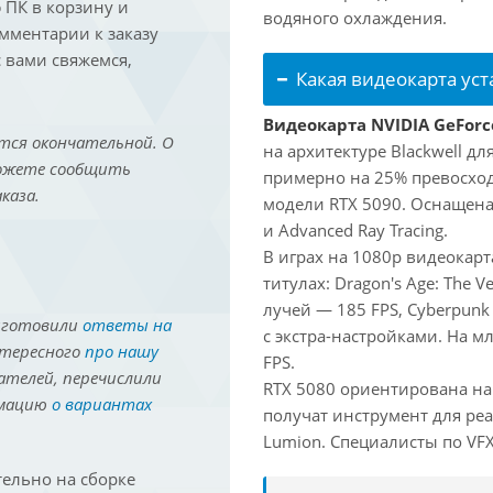
ПК в корзину и
водяного охлаждения.
омментарии к заказу
 вами свяжемся,
Какая видеокарта ус
Видеокарта NVIDIA GeForc
тся окончательной. О
на архитектуре Blackwell д
можете сообщить
примерно на 25% превосходи
каза.
модели RTX 5090. Оснащена
и Advanced Ray Tracing.
В играх на 1080p видеокар
титулах: Dragon's Age: The V
лучей — 185 FPS, Cyberpunk
иготовили
ответы на
с экстра-настройками. На м
нтересного
про нашу
FPS.
ателей, перечислили
RTX 5080 ориентирована на
рмацию
о вариантах
получат инструмент для реа
Lumion. Специалисты по VFX 
ельно на сборке