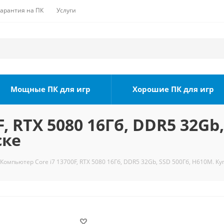
Гарантия на ПК
Услуги
Мощные ПК для игр
Хорошие ПК для игр
, RTX 5080 16Гб, DDR5 32Gb,
ске
Компьютер Core i7 13700F, RTX 5080 16Гб, DDR5 32Gb, SSD 500Гб, H610M. Ку