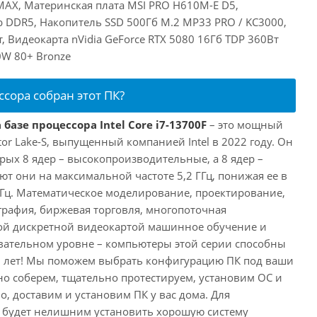
MAX, Материнская плата MSI PRO H610M-E D5,
 DDR5, Накопитель SSD 500Гб M.2 MP33 PRO / KC3000,
, Видеокарта nVidia GeForce RTX 5080 16Гб TDP 360Вт
0W 80+ Bronze
ссора собран этот ПК?
базе процессора Intel Core i7-13700F
– это мощный
tor Lake-S, выпущенный компанией Intel в 2022 году. Он
рых 8 ядер – высокопроизводительные, а 8 ядер –
т они на максимальной частоте 5,2 ГГц, понижая ее в
 ГГц. Математическое моделирование, проектирование,
рафия, биржевая торговля, многопоточная
ной дискретной видеокартой машинное обучение и
вательном уровне – компьютеры этой серии способны
10 лет! Мы поможем выбрать конфигурацию ПК под ваши
но соберем, тщательно протестируем, установим ОС и
о, доставим и установим ПК у вас дома. Для
 будет нелишним установить хорошую систему