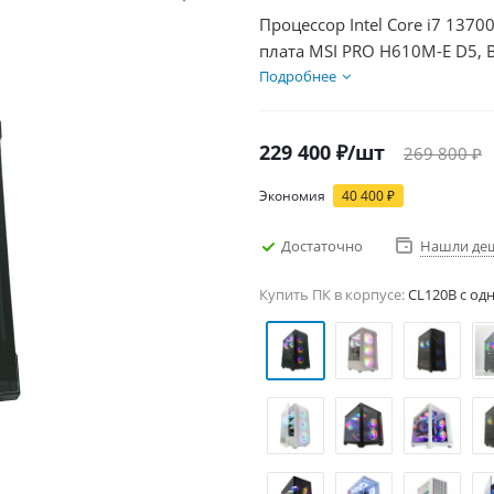
Процессор Intel Core i7 1370
плата MSI PRO H610M-E D5, 
Диски SSD 500Гб, БП 850Вт
Подробнее
229 400
₽
/шт
269 800
₽
Экономия
40 400
₽
Достаточно
Нашли де
Купить ПК в корпусе:
CL120B c од