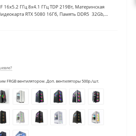
0F 16x5.2 ГГц 8x4.1 ГГц TDP 219Вт, Материнская
Видеокарта RTX 5080 16Гб, Память DDR5 32Gb,
шевле?
ним FRGB вентилятором. Доп. вентиляторы 500р./шт.