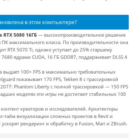
тановлена в этом компьютере?
e RTX 5080 16ГБ
— высокопроизводительное решение
ля ПК максимального класса. По производительности она
т RTX 5070 Ti, однако уступает до 25% старшему
 7680 ядрами CUDA, 16 ГБ GDDR7, поддерживает DLSS 4
та выдаёт 100+ FPS в максимально требовательных
eilguard показывает 170 FPS, Tekken 8 с трассировкой
 2077: Phantom Liberty с полной трассировкой — 150 FPS
ладших моделях эти игры не достигают стабильных 100
 контент креаторов и исследователей. Архитекторы
л-тайм визуализации сложных проектов в Revit и
ускорят рендеринг и обработку в Fusion, Mari и ZBrush.