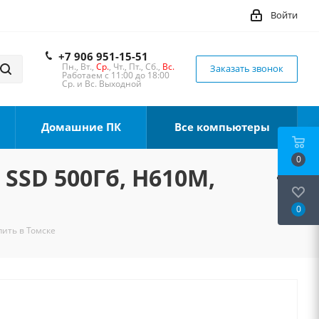
Войти
+7 906 951-15-51
Пн., Вт.,
Ср.
, Чт., Пт., Сб.,
Вс.
Заказать звонок
Работаем с 11:00 до 18:00
Ср. и Вс. Выходной
Домашние ПК
Все компьютеры
0
 SSD 500Гб, H610M,
0
пить в Томске