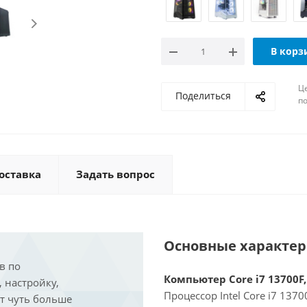
В корз
Ц
Поделиться
по
оставка
Задать вопрос
Основные характе
в по
Компьютер Core i7 13700F,
, настройку,
Процессор Intel Core i7 137
ит чуть больше