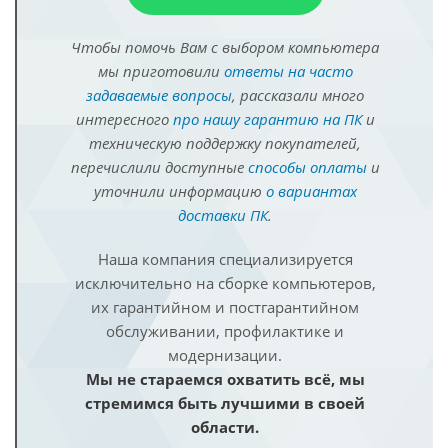
Чтобы помочь Вам с выбором компьютера
мы приготовили
ответы на часто
задаваемые вопросы
, рассказали много
интересного
про нашу гарантию на ПК
и
техническую поддержку покупателей,
перечислили доступные
способы оплаты
и
уточнили информацию
о вариантах
доставки ПК
.
Наша компания специализируется
исключительно на сборке компьютеров,
их гарантийном и постгарантийном
обслуживании, профилактике и
модернизации.
Мы не стараемся охватить всё, мы
стремимся быть лучшими в своей
области.