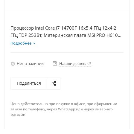
Процессор Intel Core i7 14700F 16x5.4 ГГц 12x4.2
ГГц TDP 253Вт, Материнская плата MSI PRO H610M-
E D5, Видеокарта RTX 5080 16Гб, Память
Подробнее
DDR5 16Gb, Диски SSD 500Гб + HDD 1Тб, БП 850Вт
Нет в наличии
Нашли дешевле?
Поделиться
Цена действительна при покупке в офисе, при оформлении
заказа по телефону, через WhatsApp или через интернет-
магазин.