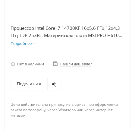
Процессор Intel Core i7 14700KF 16x5.6 ГГц 12x4.3
ГГц TDP 253Вт, Материнская плата MSI PRO H610M-
E D5, Видеокарта RTX 5080 16Гб, Память
Подробнее
DDR5 64Gb, Диски SSD 500Гб, БП 850Вт
Нет в наличии
Нашли дешевле?
Поделиться
Цена действительна при покупке в офисе, при оформлении
заказа по телефону, через WhatsApp или через интернет-
магазин.