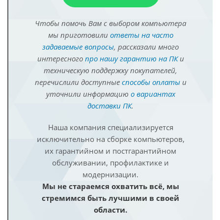
Чтобы помочь Вам с выбором компьютера
мы приготовили
ответы на часто
задаваемые вопросы
, рассказали много
интересного
про нашу гарантию на ПК
и
техническую поддержку покупателей,
перечислили доступные
способы оплаты
и
уточнили информацию
о вариантах
доставки ПК
.
Наша компания специализируется
исключительно на сборке компьютеров,
их гарантийном и постгарантийном
обслуживании, профилактике и
модернизации.
Мы не стараемся охватить всё, мы
стремимся быть лучшими в своей
области.