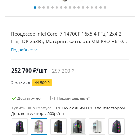
Процессор Intel Core i7 14700F 16x5.4 ГГц 12x4.2
ГГц TDP 253Вт, Материнская плата MSI PRO H610M-
E D5, Видеокарта RTX 5080 16Гб, Память
Подробнее
DDR5 32Gb, Диски SSD 1000Гб + HDD 1Тб, БП
850Вт
252 700
₽
/шт
297 200
₽
Экономия
44 500
₽
Достаточно
Нашли дешевле?
Купить ПК в корпусе:
CL130W c одним FRGB вентилятором.
Доп. вентиляторы 500р./шт.